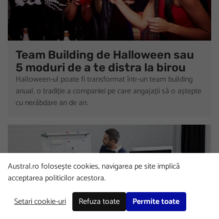
Team Building de Halloween sau
5 moduri de a te distra la birou
Halloween-ul poate fi transformat într-un team building
anual, o tradiție a companiei pe care angajații să o aștepte
cu nerăbdare an de an.
Austral.ro folosește cookies, navigarea pe site implică
acceptarea politicilor acestora.
Setari cookie-uri
Refuza toate
Permite toate