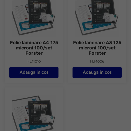
Folie laminare A4 175
Folie laminare A3 125
microni 100/set
microni 100/set
Forster
Forster
FLM010
FLM006
Adauga in cos
Adauga in cos
Folie laminare A3 175 microni 100/set Forster