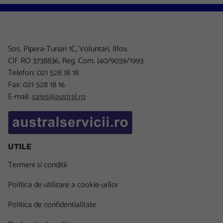
folli laminare a3 si folii laminare a5. Pastreaza-ti documentele
si amintirile in siguranta, ferite de umezeala, de praf si fara
urme de uzura, cu foliile pentru laminare de pe site-ul nostru.
Sos. Pipera-Tunari 1C, Voluntari, Ilfov.
CIF RO 3738836, Reg. Com. J40/9039/1993
Telefon: 021 528 18 18
Fax: 021 528 18 16
E-mail:
sales@austral.ro
UTILE
Termeni si conditii
Politica de utilizare a cookie-urilor
Politica de confidentialitate