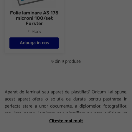
Folie laminare A3 175
microni 100/set
Forster
FLM007
Adauga in cos
9 din 9 produse
Aparat de laminat sau aparat de plastifiat? Oricum i-ai spune,
acest aparat ofera o solutie de durata pentru pastrarea in
perfecta stare a unor documente, a diplomelor, fotografiilor,
etc. Insa pentru laminare sau plastifiere nu este suficient un
laminator ci este nevoie si de folii laminare. Austral iti pune la
Citeste mai mult
dispozitie diverse dimensiuni de astfel de folii: folii laminare a4,