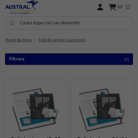
LOGARE
(0)
Cauta dupa cod sau denumire
Masini de birou
Folii de laminat si accesorii
Filtrare
Folie laminare 65x95 125 microni 100/set Forster
Folie laminare 54x86 125 micro