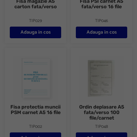
Fisa magazie A5
Fisa PSI carnet A5
carton fata/verso
fata/verso 16 file
TIP029
TIP046
Adauga in cos
Adauga in cos
Fisa protectia muncii PSM carnet A5 16 file
Ordin deplasare A5 fata/verso 
Fisa protectia muncii
Ordin deplasare A5
PSM carnet A5 16 file
fata/verso 100
file/carnet
TIP002
TIP048