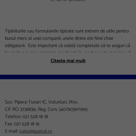
Tipăriturile sau formularele tipizate sunt extrem de utile pentru
bunul mers al unei companii, unele dintre ele fiind chiar
obligatorii. Este important că odată completate să te asiguri că
formulare sunt organizate și arhivate în mod corect, mai ales că
aceste documente sunt un punct de interes pentru inspectorii
Citeste mai mult
fiscali sau pentru cei de la Protecția Muncii.
Iată doar câteva dintre formularele tipizate pe care le poți găsi
în catalogul Austral:
Facturier și chitanțier
Sos. Pipera-Tunari 1C, Voluntari, Ilfov.
Registru de casă pentru înregistrarea încasărilor și plăților
CIF RO 3738836, Reg. Com. J40/9039/1993
în numerar
Telefon: 021 528 18 18
Bon de consum pentru justificarea eliberării din gestiune a
Fax: 021 528 18 16
materialelor ce intră în producție
E-mail:
sales@austral.ro
Fișe SSM (securitatea și sănătatea în muncă) ce sunt