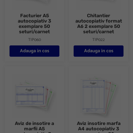
Facturier A5
Chitantier
autocopiativ 3
autocopiativ format
exemplare 50
A6 2 exemplare 50
seturi/carnet
seturi/carnet
TIP060
TIP022
Adauga in cos
Adauga in cos
Aviz de insotire a marfii A5 autocopiativ 3 exemplare 50 seturi/
Aviz insotire marfa A4 autocop
Aviz de insotire a
Aviz insotire marfa
marfii A5
A4 autocopiativ 3