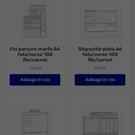
Foi parcurs marfa A4
Dispozitie plata A6
fata/verso 100
fata/verso 100
file/carnet
file/carnet
TIP027
TIP031
Adauga in cos
Adauga in cos
Decont de cheltuieli A5 fata/verso 100 file
Nota receptie si constatare dif