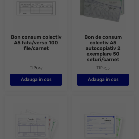
Bon consum colectiv
Bon de consum
A5 fata/verso 100
colectiv A5
file/carnet
autocopiativ 2
exemplare 50
seturi/carnet
TIP047
TIP055
Adauga in cos
Adauga in cos
Facturier A5 autocopiativ 3 exemplare 50 seturi/carnet
Chitantier autocopiativ format