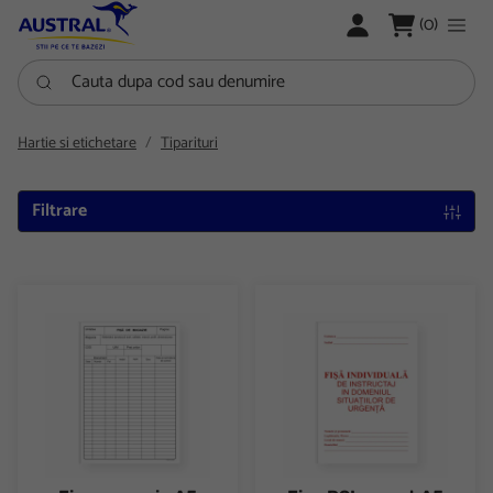
LOGARE
(0)
Cauta dupa cod sau denumire
Hartie si etichetare
Tiparituri
Filtrare
Fisa magazie A5 carton fata/verso
Fisa PSI carnet A5 fata/verso 16