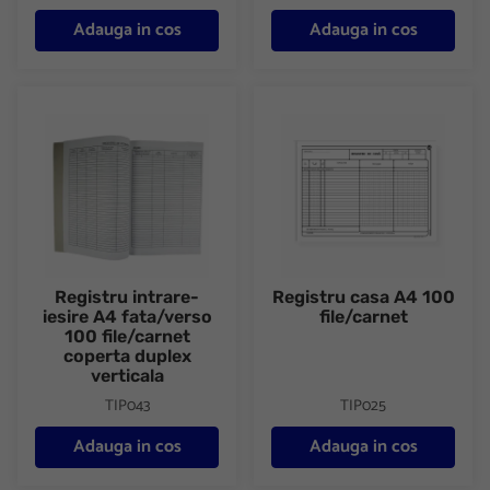
Adauga in cos
Adauga in cos
Registru intrare-iesire A4 fata/verso 100 file/carnet coperta dupl
Registru casa A4 100 file/carne
Registru intrare-
Registru casa A4 100
iesire A4 fata/verso
file/carnet
100 file/carnet
coperta duplex
verticala
TIP043
TIP025
Adauga in cos
Adauga in cos