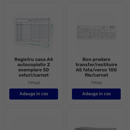
Registru casa A4 autocopiativ 2 exemplare 50 seturi/carnet
Bon predare transfer/restituire
Registru casa A4
Bon predare
autocopiativ 2
transfer/restituire
exemplare 50
A5 fata/verso 100
seturi/carnet
file/carnet
TIP028
TIP051
Adauga in cos
Adauga in cos
Bon consum colectiv A5 fata/verso 100 file/carnet
Bon de consum colectiv A5 aut