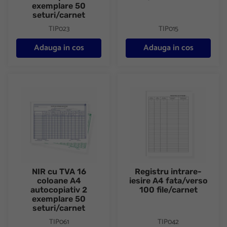
exemplare 50
seturi/carnet
TIP023
TIP015
Adauga in cos
Adauga in cos
NIR cu TVA 16 coloane A4 autocopiativ 2 exemplare 50 seturi/c
Registru intrare-iesire A4 fata/
NIR cu TVA 16
Registru intrare-
coloane A4
iesire A4 fata/verso
autocopiativ 2
100 file/carnet
exemplare 50
seturi/carnet
TIP061
TIP042