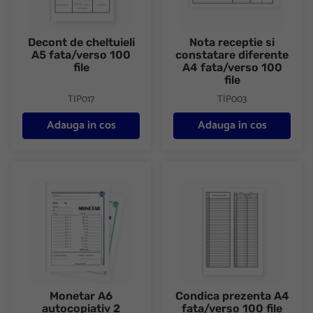
Decont de cheltuieli
Nota receptie si
A5 fata/verso 100
constatare diferente
file
A4 fata/verso 100
file
TIP017
TIP003
Adauga in cos
Adauga in cos
Monetar A6 autocopiativ 2 exemplare 50 seturi/carnet
Condica prezenta A4 fata/verso
Monetar A6
Condica prezenta A4
autocopiativ 2
fata/verso 100 file