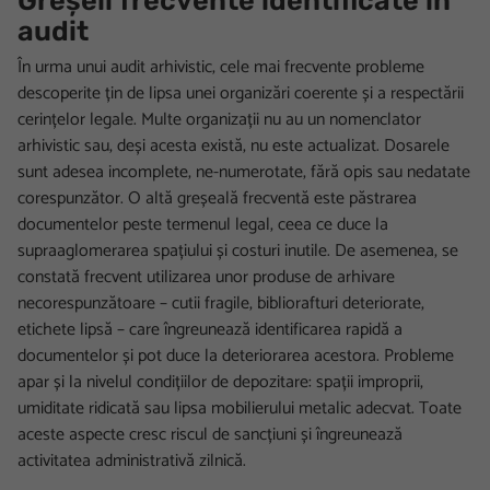
audit
În urma unui audit arhivistic, cele mai frecvente probleme
descoperite țin de lipsa unei organizări coerente și a respectării
cerințelor legale. Multe organizații nu au un nomenclator
arhivistic sau, deși acesta există, nu este actualizat. Dosarele
sunt adesea incomplete, ne-numerotate, fără opis sau nedatate
corespunzător. O altă greșeală frecventă este păstrarea
documentelor peste termenul legal, ceea ce duce la
supraaglomerarea spațiului și costuri inutile. De asemenea, se
constată frecvent utilizarea unor produse de arhivare
necorespunzătoare – cutii fragile, bibliorafturi deteriorate,
etichete lipsă – care îngreunează identificarea rapidă a
documentelor și pot duce la deteriorarea acestora. Probleme
apar și la nivelul condițiilor de depozitare: spații improprii,
umiditate ridicată sau lipsa mobilierului metalic adecvat. Toate
aceste aspecte cresc riscul de sancțiuni și îngreunează
activitatea administrativă zilnică.