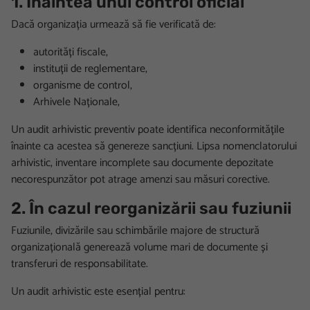
1. Înaintea unui control oficial
Dacă organizația urmează să fie verificată de:
autorități fiscale,
instituții de reglementare,
organisme de control,
Arhivele Naționale,
Un audit arhivistic preventiv poate identifica neconformitățile
înainte ca acestea să genereze sancțiuni. Lipsa nomenclatorului
arhivistic, inventare incomplete sau documente depozitate
necorespunzător pot atrage amenzi sau măsuri corective.
2. În cazul reorganizării sau fuziunii
Fuziunile, divizările sau schimbările majore de structură
organizațională generează volume mari de documente și
transferuri de responsabilitate.
Un audit arhivistic este esențial pentru: