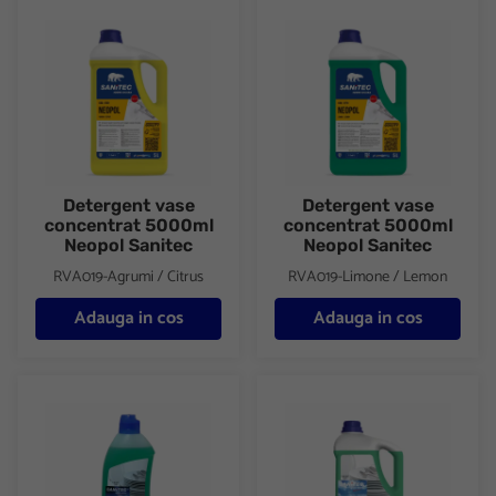
Detergent vase concentrat 5000ml Neopol Sanitec
Detergent vase concentrat 50
Detergent vase
Detergent vase
concentrat 5000ml
concentrat 5000ml
Neopol Sanitec
Neopol Sanitec
RVA019-Agrumi / Citrus
RVA019-Limone / Lemon
Adauga in cos
Adauga in cos
Detergent vase 1000 ml Piatti Sanitec
Detergent vase 5000 ml Piatti