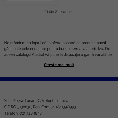
21 din 21 produse
Ne mândrim cu faptul că în oferta noastră de produse puteți
găsi toate cele necesare pentru bunul mers al afacerii dvs. De
aceea catalogul Austral vă pune la dispoziție o gamă variată de
detergent de vase, un tip de produs indispensabil pentru
Citeste mai mult
companiile care dispun de sală de mese sau bucătărie.
Pentru a fi siguri că și cei mai pretențioși dintre voi vor găsi
detergentul preferat, pe rafturile noastre virtuale am așezat
produse Sano așa cum este binecunoscutul Sano Spark, alături
de detergentul de vase Fairy și soluțiile Sanitec. Acești
Sos. Pipera-Tunari 1C, Voluntari, Ilfov.
detergenți de vase sunt recunoscuți pentru puterea lor mare de
CIF RO 3738836, Reg. Com. J40/9039/1993
curățare, dizolvând grăsimile foarte ușor și eliminând în mod
Telefon: 021 528 18 18
eficient murdăria de pe vase. Detergenții de vase pe care i-am