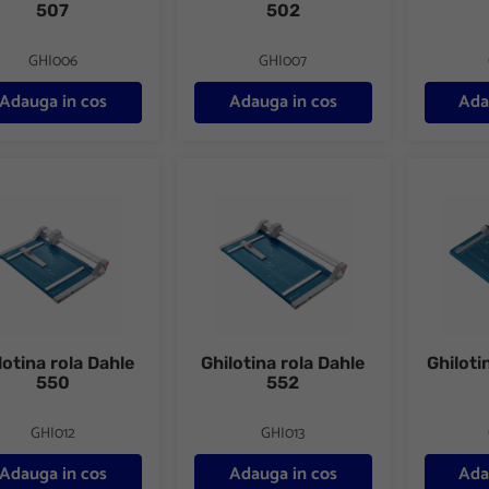
507
502
GHI006
GHI007
Adauga in cos
Adauga in cos
Ada
tina rola Dahle 550
Ghilotina rola Dahle 552
Ghilotina
lotina rola Dahle
Ghilotina rola Dahle
Ghiloti
550
552
GHI012
GHI013
Adauga in cos
Adauga in cos
Ada