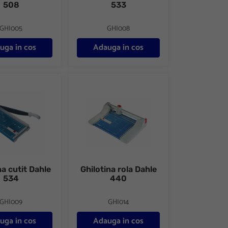
508
533
GHI005
GHI008
uga in cos
Adauga in cos
 cutit Dahle 534
Ghilotina rola Dahle 440
na cutit Dahle
Ghilotina rola Dahle
534
440
GHI009
GHI014
uga in cos
Adauga in cos