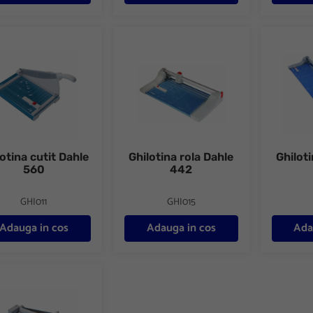
tina cutit Dahle 560
Ghilotina rola Dahle 442
Ghilotina
otina cutit Dahle
Ghilotina rola Dahle
Ghiloti
560
442
GHI011
GHI015
Adauga in cos
Adauga in cos
Ada
tina cutit Dahle 867