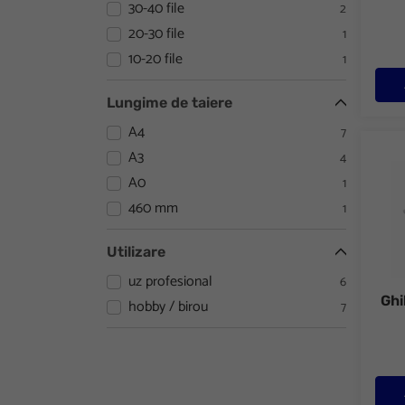
30-40 file
2
20-30 file
1
10-20 file
1
Lungime de taiere
A4
7
Ghilo
A3
4
A0
1
460 mm
1
Utilizare
uz profesional
6
Ghi
hobby / birou
7