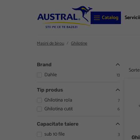
Catalog
Servici
Masini de birou
Ghilotine
Brand
Sort
Dahle
13
Ghilo
Tip produs
Ghilotina rola
7
Ghilotina cutit
6
Capacitate taiere
sub 10 file
3
Ghi