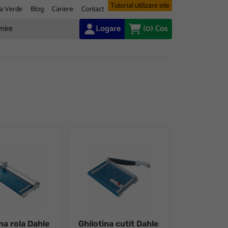
Tutorial utilizare site
a Verde
Blog
Cariere
Contact
Logare
(0)
Cos
a rola Dahle 508
Ghilotina cutit Dahle 533
na rola Dahle
Ghilotina cutit Dahle