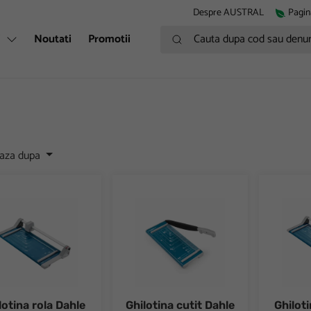
Despre AUSTRAL
Pagin
Cauta dupa cod sau denumire
i
Noutati
Promotii
eaza dupa
tina rola Dahle 507
Ghilotina cutit Dahle 502
Ghilotin
lotina rola Dahle
Ghilotina cutit Dahle
Ghiloti