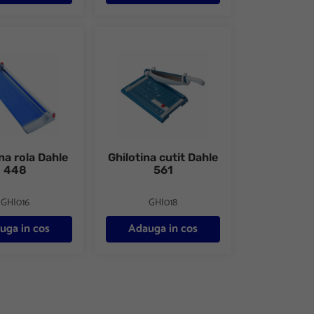
 rola Dahle 448
Ghilotina cutit Dahle 561
na rola Dahle
Ghilotina cutit Dahle
448
561
GHI016
GHI018
uga in cos
Adauga in cos