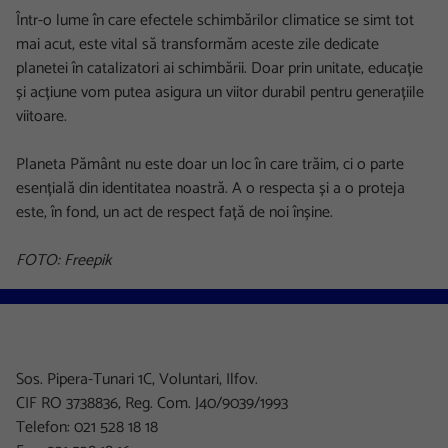
Într-o lume în care efectele schimbărilor climatice se simt tot
mai acut, este vital să transformăm aceste zile dedicate
planetei în catalizatori ai schimbării. Doar prin unitate, educație
și acțiune vom putea asigura un viitor durabil pentru generațiile
viitoare.
Planeta Pământ nu este doar un loc în care trăim, ci o parte
esențială din identitatea noastră. A o respecta și a o proteja
este, în fond, un act de respect față de noi înșine.
F
OTO: Freepik
Sos. Pipera-Tunari 1C, Voluntari, Ilfov.
CIF RO 3738836, Reg. Com. J40/9039/1993
Telefon: 021 528 18 18