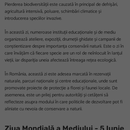
Pierderea biodiversității este cauzată în principal de defrișări,
agricultură intensivă, poluare, schimbări climatice și
introducerea speciilor invazive.
În această zi, numeroase instituții educaționale și de mediu
organizează ateliere, expoziții, drumeții ghidate și campanii de
conștientizare despre importanța conservării naturii. Este o zi în
care învățăm că fiecare specie are un rol de neînlocuit în lanțul
vieții, iar dispariția uneia afectează întreaga rețea ecologică.
În România, această zi este adesea marcată în rezervații
naturale, parcuri naționale și centre educaționale, unde sunt
promovate proiecte de protecție a florei și faunei locale. De
asemenea, este un prilej pentru autorități și cetățeni să
reflecteze asupra modului în care politicile de dezvoltare pot fi
aliniate cu nevoia de conservare a naturii.
Ziua Mondială a Mediului - 5 Iunie