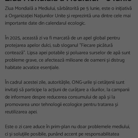
Ziua Mondială a Mediului, sărbătorită pe 5 Iunie, este o inițiativă
a Organizației Națiunilor Unite și reprezintă una dintre cele mai
importante date din calendarul ecologic.
În 2025, această zi va fi marcată de un apel global pentru
protejarea apelor dulci, sub sloganul ”Fiecare picătură
contează”. Lipsa apei potabile și poluarea surselor de apă sunt
probleme grave, ce afectează milioane de oameni și distrug
habitate acvatice esențiale.
În cadrul acestei zile, autoritățile, ONG-urile și cetățenii sunt
invitați să participe la acțiuni de curățare a râurilor, la campanii
de informare despre reducerea consumului de apă și la
promovarea unor tehnologii ecologice pentru tratarea și
reutilizarea apei.
Este o zi care aduce în prim-plan nu doar problemele mediului,
ci și soluțiile posibile, punând accent pe responsabilitatea