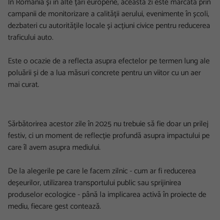
În România și în alte țări europene, această zi este marcată prin
campanii de monitorizare a calității aerului, evenimente în școli,
dezbateri cu autoritățile locale și acțiuni civice pentru reducerea
traficului auto.
Este o ocazie de a reflecta asupra efectelor pe termen lung ale
poluării și de a lua măsuri concrete pentru un viitor cu un aer
mai curat.
Sărbătorirea acestor zile în 2025 nu trebuie să fie doar un prilej
festiv, ci un moment de reflecție profundă asupra impactului pe
care îl avem asupra mediului.
De la alegerile pe care le facem zilnic - cum ar fi reducerea
deșeurilor, utilizarea transportului public sau sprijinirea
produselor ecologice - până la implicarea activă în proiecte de
mediu, fiecare gest contează.