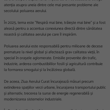
atenția asupra uneia dintre cele mai presante probleme ale
secolului: poluarea aerului.
În 2025, tema este ”Respiră mai bine, trăiește mai bine” și a fost
aleasă pentru a accentua conexiunea directă dintre sănătatea
noastră și calitatea aerului pe care îl inspirăm.
Poluarea aerului este responsabilă pentru milioane de decese
premature la nivel global și afectează grav calitatea vieții, în
special în orașele aglomerate. Emisiile provenite din trafic,
industrie, arderea combustibililor fosili și agricultură contribuie
la formarea smogului și la încălzirea globală.
De aceea, Ziua Aerului Curat încurajează măsuri precum
extinderea spațiilor verzi urbane, încurajarea transportului public
și alternativ, trecerea la surse de energie regenerabilă și
modernizarea sistemelor industriale.