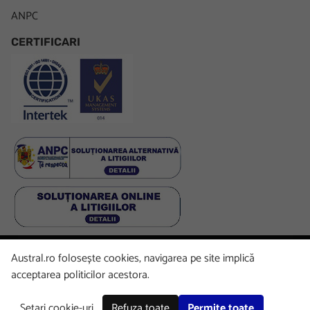
ANPC
CERTIFICARI
Austral.ro folosește cookies, navigarea pe site implică
Facebook
LinkedIn
Instagram
Youtube
acceptarea politicilor acestora.
Setari cookie-uri
Refuza toate
Permite toate
Copyright © 2026 Austral. All rights reserved.