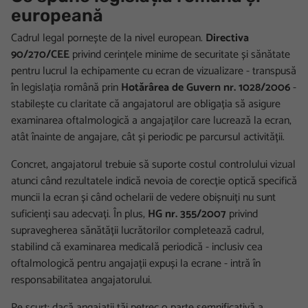
europeană
Cadrul legal pornește de la nivel european.
Directiva
90/270/CEE
privind cerințele minime de securitate și sănătate
pentru lucrul la echipamente cu ecran de vizualizare - transpusă
în legislația română prin
Hotărârea de Guvern nr. 1028/2006
-
stabilește cu claritate că angajatorul are obligația să asigure
examinarea oftalmologică a angajaților care lucrează la ecran,
atât înainte de angajare, cât și periodic pe parcursul activității.
Concret, angajatorul trebuie să suporte costul controlului vizual
atunci când rezultatele indică nevoia de corecție optică specifică
muncii la ecran și când ochelarii de vedere obișnuiți nu sunt
suficienți sau adecvați. În plus,
HG nr. 355/2007
privind
supravegherea sănătății lucrătorilor completează cadrul,
stabilind că examinarea medicală periodică - inclusiv cea
oftalmologică pentru angajații expuși la ecrane - intră în
responsabilitatea angajatorului.
Pe scurt: dacă angajații tăi petrec o parte semnificativă a