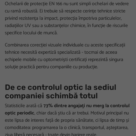
Ochelarii de protecție EN 166 nu sunt simpli ochelari de vedere
cu ramă robustă. Ei trebuie să respecte cerințe tehnice stricte
privind rezistența la impact, protecția împotriva particulelor,
radiațiilor UV sau a substanțelor chimice, în funcție de riscurile
specifice locului de muncă.
Combinarea corecției vizuale individuale cu aceste specificații
tehnice necesită expertiză specializată - tocmai de aceea
echipele mobile cu optometriști certificați reprezintă singura
soluție practică pentru companiile cu producție.
De ce controlul optic la sediul
companiei schimbă totul
Statisticile arată că
73% dintre angajați nu merg la controlul
optic periodic
, chiar dacă știu că ar trebui. Motivul principal nu
este lipsa de interes față de propria sănătate, ci lipsa de timp și
comoditatea: programarea la o clinică, transportul, așteptarea,
ziua liberă necesară - toate devin bariere reale.