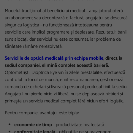
Modelul tradițional al beneficiului medical - angajatorul oferă
un abonament sau decontează o factură, angajatul se descurcă
singur cu logistica - nu funcționează întotdeauna pentru
serviciile care implică programare și deplasare. Rezultatul: banii
sunt alocați, dar serviciul nu este consumat, iar problema de
sănătate rămâne nerezolvată.
Serviciile de optică medicală prin echipe mobile
, direct la
sediul companiei, elimină complet această barieră.
Optometriștii Dioptrica Eye vin în zilele prestabilite, efectuează
controlul la locul de muncă, emit recomandarea, gestionează
comanda de ochelari și livrează personal produsul finit la sediu.
Angajatul nu pierde nicio zi liberă, nu se deplasează nicăieri și
primește un serviciu medical complet fără niciun efort logistic.
Pentru companie, avantajul este triplu:
economie de timp
- productivitate neafectată
conformitate legală
- obligațiile de supraveghere