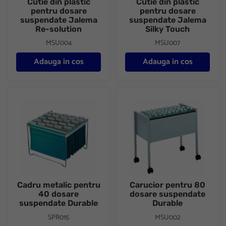
Cutie din plastic
Cutie din plastic
pentru dosare
pentru dosare
suspendate Jalema
suspendate Jalema
Re-solution
Silky Touch
MSU004
MSU007
Adauga in cos
Adauga in cos
Cadru metalic pentru 40 dosare suspendate Durable
Carucior pentru 80 dosare su
Cadru metalic pentru
Carucior pentru 80
40 dosare
dosare suspendate
suspendate Durable
Durable
SPR015
MSU002