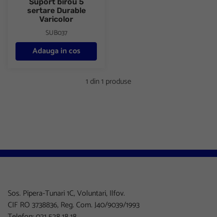
Suport birou 5
sertare Durable
Varicolor
SUB037
Adauga in cos
1 din 1 produse
Sos. Pipera-Tunari 1C, Voluntari, Ilfov.
CIF RO 3738836, Reg. Com. J40/9039/1993
Telefon: 021 528 18 18