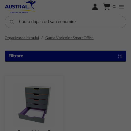
LOGARE
(0)
Cauta dupa cod sau denumire
Organizarea biroului
Gama Varicolor Smart Office
Filtrare
Suport birou 5 sertare Durable Varicolor