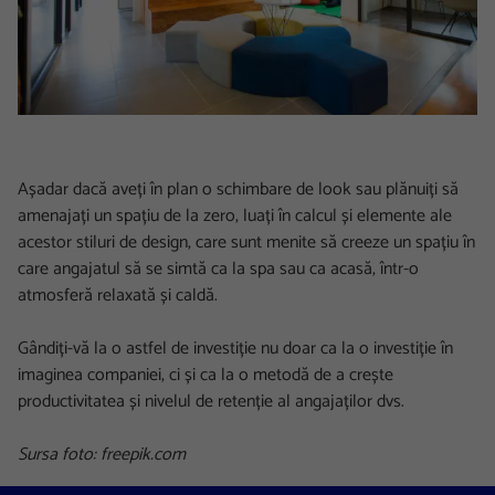
Așadar dacă aveți în plan o schimbare de look sau plănuiți să
amenajați un spațiu de la zero, luați în calcul și elemente ale
acestor stiluri de design, care sunt menite să creeze un spațiu în
care angajatul să se simtă ca la spa sau ca acasă, într-o
atmosferă relaxată și caldă.
Gândiți-vă la o astfel de investiție nu doar ca la o investiție în
imaginea companiei, ci și ca la o metodă de a crește
productivitatea și nivelul de retenție al angajaților dvs.
Sursa foto: freepik.com