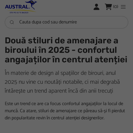
LOGARE
(0)
Cauta dupa cod sau denumire
Două stiluri de amenajare a
biroului în 2025 - confortul
angajaților în centrul atenției
În materie de design al spațiilor de birouri, anul
2025 nu vine cu noutăți notabile, ci mai degrabă
întărește un trend aparent încă din anii trecuți
Este un trend ce are ca focus confortul angajaților la locul de
muncă. Ca atare, stiluri de amenajare ce păreau să-și fi pierdut
din popularitate revin în centrul atenției designerilor.