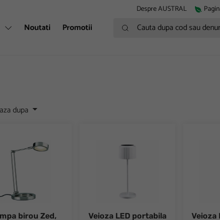
Despre AUSTRAL
Pagin
Cauta dupa cod sau denumire
i
Noutati
Promotii
eaza dupa
a birou Zed, 1x6.7W, mat
Veioza LED portabila solara IP44 2700K f
Veioza LE
mpa birou Zed,
Veioza LED portabila
Veioza 