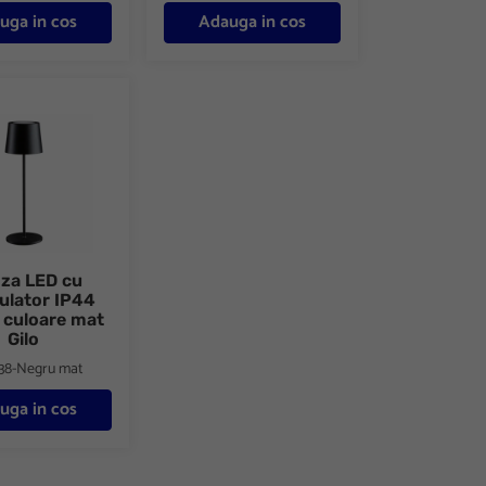
uga in cos
Adauga in cos
loare mat Gilo
ED cu acumulator IP44 2700K culoare mat Gilo
oza LED cu
lator IP44
 culoare mat
Gilo
38-Negru mat
uga in cos