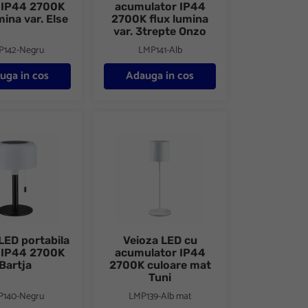
a IP44 2700K
acumulator IP44
mina var. Else
2700K flux lumina
var. 3trepte Onzo
P142-Negru
LMP141-Alb
uga in cos
Adauga in cos
Bartja
ED portabila solara IP44 2700K Bartja
Veioza LED cu acumulator IP44 2700K culoa
LED portabila
Veioza LED cu
a IP44 2700K
acumulator IP44
Bartja
2700K culoare mat
Tuni
P140-Negru
LMP139-Alb mat