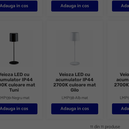
Adauga in cos
Adauga in cos
Ada
za LED cu acumulator IP44 2700K culoare mat Tuni
Veioza LED cu acumulator IP44 2700K cu
Veioza L
Veioza LED cu
Veioza LED cu
Vei
umulator IP44
acumulator IP44
acumu
00K culoare mat
2700K culoare mat
2700K
Tuni
Gilo
LMP139-Negru mat
LMP138-Alb mat
LMP1
Adauga in cos
Adauga in cos
Ada
11 din 11 produse