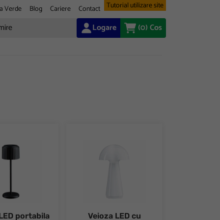
Tutorial utilizare site
a Verde
Blog
Cariere
Contact
Logare
(0)
Cos
lux lumina var. Else
D portabila solara IP44 2700K flux lumina var. Else
Veioza LED cu acumulator IP44 2700K flux lu
LED portabila
Veioza LED cu