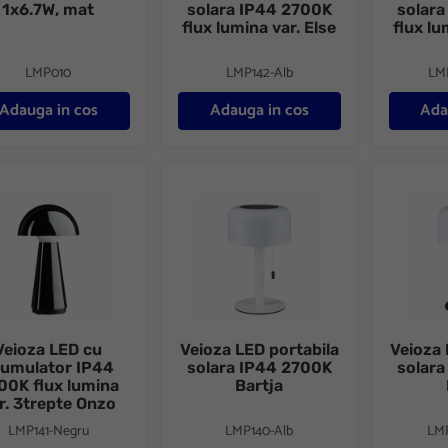
1x6.7W, mat
solara IP44 2700K
solar
flux lumina var. Else
flux lu
LMP010
LMP142-Alb
LM
Adauga in cos
Adauga in cos
Ada
za LED cu acumulator IP44 2700K flux lumina var. 3trepte Onzo
Veioza LED portabila solara IP44 2700K 
Veioza L
Veioza LED cu
Veioza LED portabila
Veioza 
umulator IP44
solara IP44 2700K
solar
00K flux lumina
Bartja
r. 3trepte Onzo
LMP141-Negru
LMP140-Alb
LM