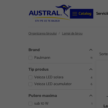
Catalog
Servici
Organizarea biroului
Lampi de birou
Brand
Sort
Paulmann
11
Lamp
Tip produs
Veioza LED solara
4
Veioza LED acumulator
6
Putere maxima
sub 10 W
1
La