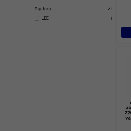
Tip bec
LED
1
Veio
ac
27
va