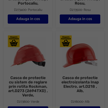
Portocaliu,
Rosu,
D273400- Portocaliu
D273500- Rosu
Adauga in cos
Adauga in cos
Casca de protectie cu sistem de reglare prin rotita Rockman, ar
Casca de protectie electroizolan
Casca de protectie
Casca de protectie
cu sistem de reglare
electroizolanta Inap
prin rotita Rockman,
Electro, art.D218 ,
art.D273 (2694TXD) ,
Alb,
Verde,
D273800- Verde
D218000- Alb