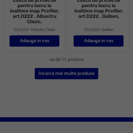
Casca de protectie
Casca de protectie
pentru lucru la
pentru lucru la
inaltime Inap Profiler,
inaltime Inap Profiler,
art.D222 , Albastru
art.D222 , Galben,
Clasic,
D222707- Albastru Clasic
D222300- Galben
Adauga in cos
Adauga in cos
44 din 72 produse
Incarca mai multe produse