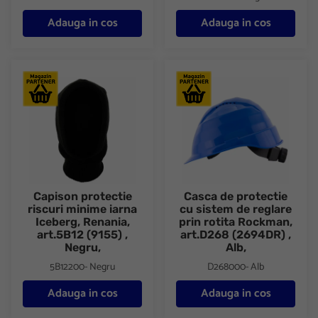
Adauga in cos
Adauga in cos
Capison protectie riscuri minime iarna Iceberg, Renania, art.5B12 
Casca de protectie cu sistem d
Capison protectie
Casca de protectie
riscuri minime iarna
cu sistem de reglare
Iceberg, Renania,
prin rotita Rockman,
art.5B12 (9155) ,
art.D268 (2694DR) ,
Negru,
Alb,
5B12200- Negru
D268000- Alb
Adauga in cos
Adauga in cos