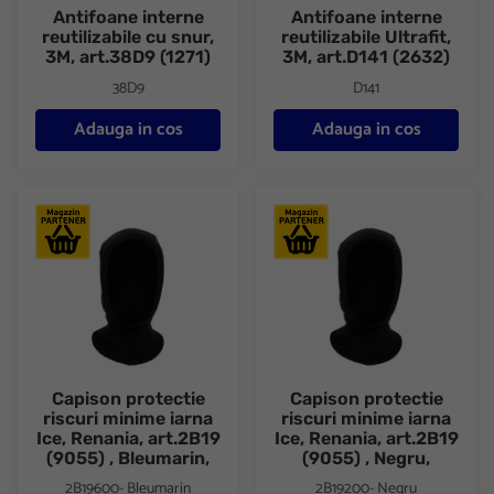
Antifoane interne
Antifoane interne
reutilizabile cu snur,
reutilizabile Ultrafit,
3M, art.38D9 (1271)
3M, art.D141 (2632)
38D9
D141
Adauga in cos
Adauga in cos
Capison protectie riscuri minime iarna Ice, Renania, art.2B19 (905
Capison protectie riscuri minime
Capison protectie
Capison protectie
riscuri minime iarna
riscuri minime iarna
Ice, Renania, art.2B19
Ice, Renania, art.2B19
(9055) , Bleumarin,
(9055) , Negru,
2B19600- Bleumarin
2B19200- Negru