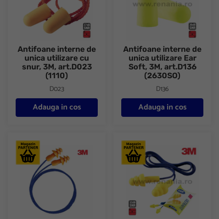
Antifoane interne de
Antifoane interne de
unica utilizare cu
unica utilizare Ear
snur, 3M, art.D023
Soft, 3M, art.D136
(1110)
(2630SO)
D023
D136
Adauga in cos
Adauga in cos
Antifoane interne reutilizabile cu snur, 3M, art.38D9 (1271)
Antifoane interne reutilizabile U