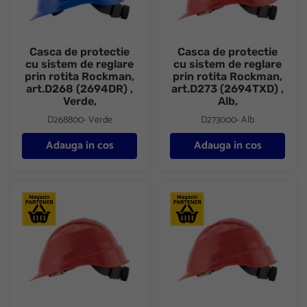
Casca de protectie
Casca de protectie
cu sistem de reglare
cu sistem de reglare
prin rotita Rockman,
prin rotita Rockman,
art.D268 (2694DR) ,
art.D273 (2694TXD) ,
Verde,
Alb,
D268800- Verde
D273000- Alb
Adauga in cos
Adauga in cos
Casca de protectie cu sistem de reglare prin rotita Rockman, art
Casca de protectie cu sistem d