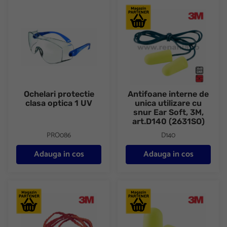
Ochelari protectie clasa optica 1 UV
Antifoane interne de unica util
Ochelari protectie
Antifoane interne de
clasa optica 1 UV
unica utilizare cu
snur Ear Soft, 3M,
art.D140 (2631SO)
PRO086
D140
Adauga in cos
Adauga in cos
Antifoane interne de unica utilizare cu snur, 3M, art.D023 (1110)
Antifoane interne de unica util