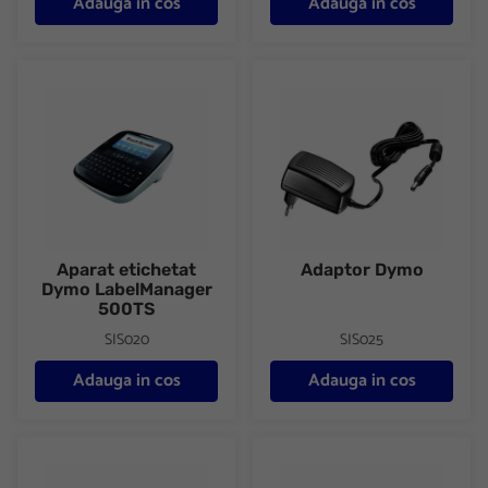
Adauga in cos
Adauga in cos
Aparat etichetat Dymo LabelManager 500TS
Adaptor Dymo
Aparat etichetat
Adaptor Dymo
Dymo LabelManager
500TS
SIS020
SIS025
Adauga in cos
Adauga in cos
Banda M 9mmx3m Dymo
Banda M 9mmx3m Dymo