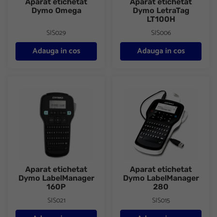
Aparat etichetat
Aparat etichetat
Dymo Omega
Dymo LetraTag
LT100H
SIS029
SIS006
Adauga in cos
Adauga in cos
Aparat etichetat Dymo LabelManager 160P
Aparat etichetat Dymo Label
Aparat etichetat
Aparat etichetat
Dymo LabelManager
Dymo LabelManager
160P
280
SIS021
SIS015