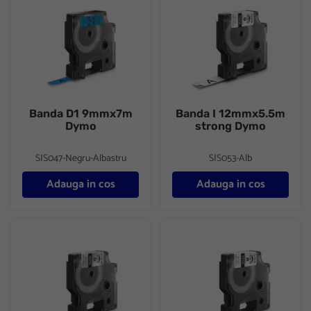
Banda D1 9mmx7m
Banda I 12mmx5.5m
Dymo
strong Dymo
SIS047-Negru-Albastru
SIS053-Alb
Adauga in cos
Adauga in cos
Banda I 12mmx5.5m strong Dymo
Banda I 12mmx5.5m vinyl Dym