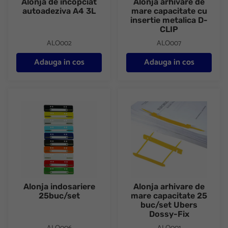
Alonja de incopciat
Alonja arhivare de
autoadeziva A4 3L
mare capacitate cu
insertie metalica D-
CLIP
ALO002
ALO007
Adauga in cos
Adauga in cos
Alonja indosariere 25buc/set
Alonja arhivare de mare capac
Alonja indosariere
Alonja arhivare de
25buc/set
mare capacitate 25
buc/set Ubers
Dossy-Fix