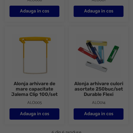
ALO006
ALO001
Adauga in cos
Adauga in cos
Alonja arhivare de mare capacitate Jalema Clip 100/set
Alonja arhivare culori asortat
Alonja arhivare de
Alonja arhivare culori
mare capacitate
asortate 250buc/set
Jalema Clip 100/set
Durable Flexi
ALO005
ALO014
Adauga in cos
Adauga in cos
6 din 6 produse