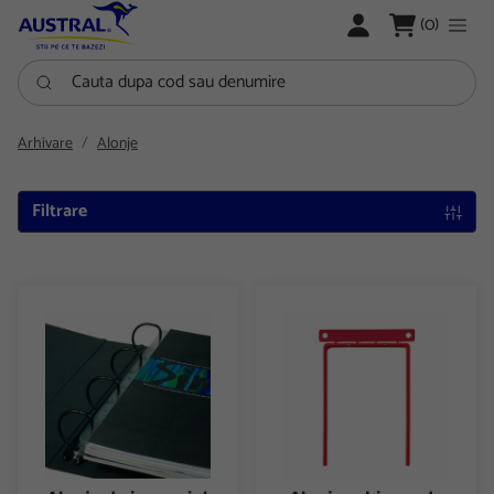
LOGARE
(0)
Cauta dupa cod sau denumire
Arhivare
Alonje
Filtrare
Alonja de incopciat autoadeziva A4 3L
Alonja arhivare de mare capaci