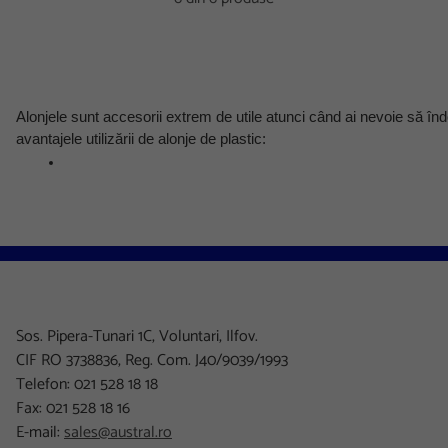
Alonjele sunt accesorii extrem de utile atunci când ai nevoie să îndo
avantajele utilizării de alonje de plastic:
Prin folosirea de alonje de capacitate mare sau alonje de a
Se pot folosi ca mâner de transfer al documentelor dintr-un 
Sos. Pipera-Tunari 1C, Voluntari, Ilfov.
CIF RO 3738836, Reg. Com. J40/9039/1993
Telefon: 021 528 18 18
Fax: 021 528 18 16
Alonja permite răsfoirea documentelor fără ca acestea să fie
E-mail:
sales@austral.ro