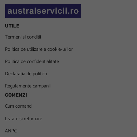
Colile se pot insera sau se pot scoate foarte ușor
UTILE
Termeni si conditii
Politica de utilizare a cookie-urilor
Documentele se pot îndosaria în dosare fără șină prin folos
Politica de confidentialitate
Declaratia de politica
Alonjele noastre sunt fabricate din plastic de calitate, rezistent la în
Adaugă alonje în coșul tău de cumpărături alături de alte
produse 
Regulamente campanii
COMENZI
Cum comand
Livrare si returnare
ANPC