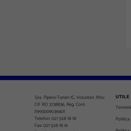
Sos. Pipera-Tunari 1C, Voluntari, Ilfov.
UTILE
CIF RO 3738836, Reg. Com.
Termeni 
J1993009039401
Telefon: 021 528 18 18
Politica
Fax: 021 528 18 16
Politica