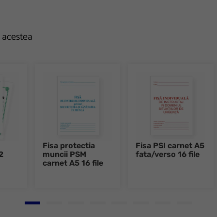
e acestea
Fisa protectia
Fisa PSI carnet A5
2
muncii PSM
fata/verso 16 file
0
carnet A5 16 file
Go to slide 1
Go to slide 2
Go to slide 3
Go to slide 4
Go to slide 5
Go to slide 6
Go to slide 7
Go to slid