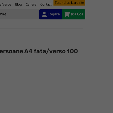
Tutorial utilizare site
a Verde
Blog
Cariere
Contact
Logare
(0)
Cos
persoane A4 fata/verso 100