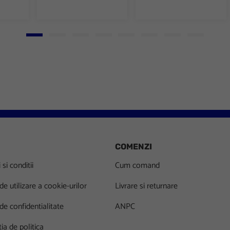
Go to slide 1
Go to slide 2
Go to slide 3
Go to slide 4
Go to slide 5
Go to slide 6
Go to slide 7
Go to slid
COMENZI
si conditii
Cum comand
 de utilizare a cookie-urilor
Livrare si returnare
 de confidentialitate
ANPC
ia de politica