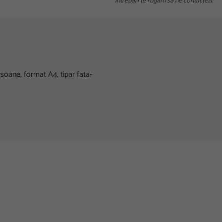
intrebari te rugam sa ne contactezi.
soane, format A4, tipar fata-