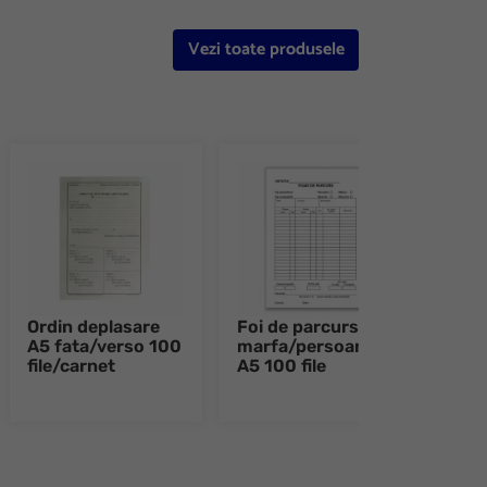
Vezi toate produsele
Ordin deplasare
Foi de parcurs
Foi 
A5 fata/verso 100
marfa/persoane
A4 f
file/carnet
A5 100 file
file/
e 8