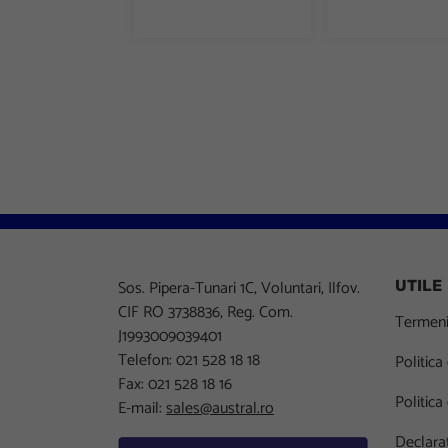
Sos. Pipera-Tunari 1C, Voluntari, Ilfov.
UTILE
CIF RO 3738836, Reg. Com.
Termeni 
J1993009039401
Telefon: 021 528 18 18
Politica
Fax: 021 528 18 16
Politica
E-mail:
sales@austral.ro
Declarat