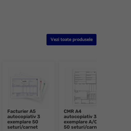
Vezi toate produsele
Facturier A5
CMR A4
Fisa
autocopiativ 3
autocopiativ 3
cart
exemplare 50
exemplare A/C/C
seturi/carnet
50 seturi/carnet