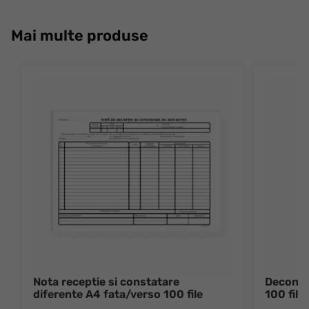
Mai multe produse
Nota receptie si constatare
Decont d
diferente A4 fata/verso 100 file
100 file