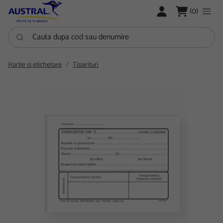
LOGARE
(0)
Cauta dupa cod sau denumire
Hartie si etichetare
Tiparituri