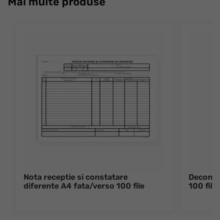
Mai multe produse
Nota receptie si constatare
Decont d
diferente A4 fata/verso 100 file
100 file