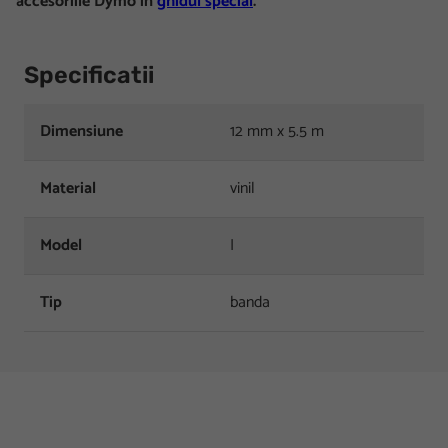
accesoriile Dymo in
ghidul special
.
Specificatii
Dimensiune
12 mm x 5.5 m
Material
vinil
Model
I
Tip
banda