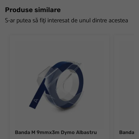
Produse similare
S-ar putea să fiți interesat de unul dintre acestea
Banda M 9mmx3m Dymo Albastru
Banda 