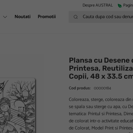
Despre AUSTRAL
Pagin
Cauta dupa cod sau denumire
i
Noutati
Promotii
Plansa cu Desene d
Printesa, Reutiliza
Copii, 48 x 33.5 c
Cod produs:
00000184
Coloreaza, sterge, coloreaza din 
se spala sau sterge cu apa, cu De
tematica: Printul si Printesa, Di
de colorat intr-o activitate educa
de Colorat, Model Print si Printesa