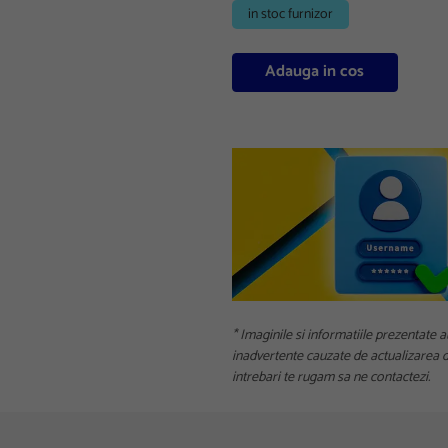
in stoc furnizor
Adauga in cos
* Imaginile si informatiile prezentate a
inadvertente cauzate de actualizarea da
intrebari te rugam sa ne contactezi.