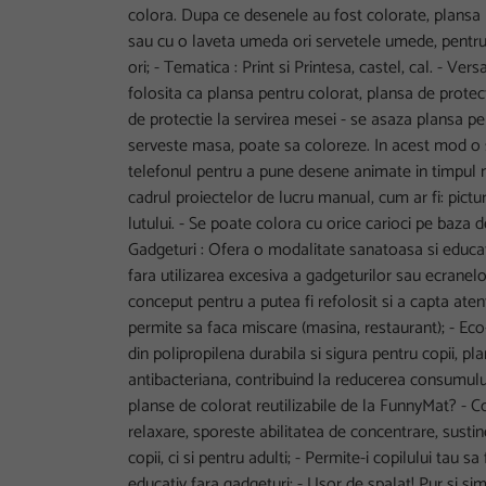
colora. Dupa ce desenele au fost colorate, plansa 
sau cu o laveta umeda ori servetele umede, pentru 
ori; - Tematica : Print si Printesa, castel, cal. - Versa
folosita ca plansa pentru colorat, plansa de protect
de protectie la servirea mesei - se asaza plansa pe
serveste masa, poate sa coloreze. In acest mod o sa
telefonul pentru a pune desene animate in timpul me
cadrul proiectelor de lucru manual, cum ar fi: pictur
lutului. - Se poate colora cu orice carioci pe baza de
Gadgeturi : Ofera o modalitate sanatoasa si educat
fara utilizarea excesiva a gadgeturilor sau ecranel
conceput pentru a putea fi refolosit si a capta aten
permite sa faca miscare (masina, restaurant); - Eco
din polipropilena durabila si sigura pentru copii, pl
antibacteriana, contribuind la reducerea consumului
planse de colorat reutilizabile de la FunnyMat? - C
relaxare, sporeste abilitatea de concentrare, susti
copii, ci si pentru adulti; - Permite-i copilului tau s
educativ fara gadgeturi; - Usor de spalat! Pur si s