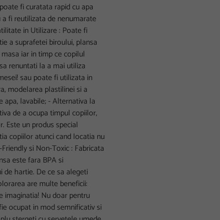
poate fi curatata rapid cu apa
a fi reutilizata de nenumarate
tilitate in Utilizare : Poate fi
ie a suprafetei biroului, plansa
 masa iar in timp ce copilul
 renuntati la a mai utiliza
sei! sau poate fi utilizata in
a, modelarea plastilinei si a
 apa, lavabile; - Alternativa la
iva de a ocupa timpul copiilor,
or. Este un produs special
tia copiilor atunci cand locatia nu
-Friendly si Non-Toxic : Fabricata
ansa este fara BPA si
 de hartie. De ce sa alegeti
olorarea are multe beneficii:
ne imaginatia! Nu doar pentru
a fie ocupat in mod semnificativ si
implu stergeti cu servetele umede