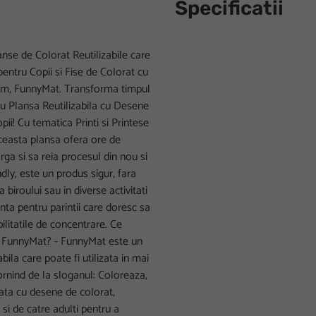
Specificatii
anse de Colorat Reutilizabile care
entru Copii si Fise de Colorat cu
5 cm, FunnyMat. Transforma timpul
 cu Plansa Reutilizabila cu Desene
pii! Cu tematica Printi si Printese
ceasta plansa ofera ore de
rga si sa reia procesul din nou si
ndly, este un produs sigur, fara
 biroului sau in diverse activitati
enta pentru parintii care doresc sa
abilitatile de concentrare. Ce
 la FunnyMat? - FunnyMat este un
abila care poate fi utilizata in mai
Pornind de la sloganul: Coloreaza,
mata cu desene de colorat,
 si de catre adulti pentru a