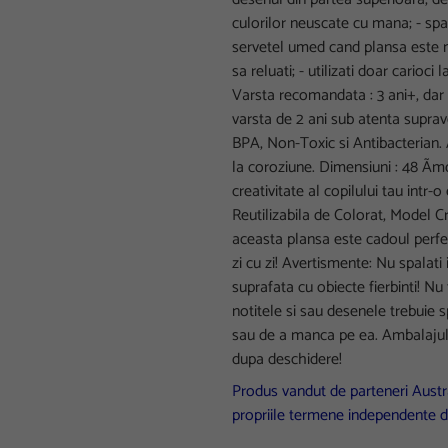
culorilor neuscate cu mana; - spa
servetel umed cand plansa este m
sa reluati; - utilizati doar carioci
Varsta recomandata : 3 ani+, dar 
varsta de 2 ani sub atenta suprav
BPA, Non-Toxic si Antibacterian. A
la coroziune. Dimensiuni : 48 Ã
creativitate al copilului tau intr
Reutilizabila de Colorat, Model Cr
aceasta plansa este cadoul perfect
zi cu zi! Avertismente: Nu spalati
suprafata cu obiecte fierbinti! Nu 
notitele si sau desenele trebuie 
sau de a manca pe ea. Ambalajul 
dupa deschidere!
Produs vandut de parteneri Austra
propriile termene independente d