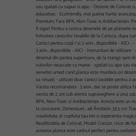
sau spalati cu sapun si apa; - Desene de Colorat cu
educative; - Ecofriendly, mai putina hartie aruncata
Premium, Fara BPA, Non-Toxic si Antibacterian. Pro
fi sigur! Pentru a colora desenele de pe plansele r
folosirea cariocilor lavabile de la Carioca, dupa c
Carioci pentru copii 1 si 2 ani+, disponibile - AICI - 
3 ani+, disponibile - AICI - Instructiuni de utilizare
desenul din partea superioara, de la stanga spre dr
culorilor neuscate cu mana; - spalati cu apa sau s
servetel umed cand plansa este murdara ori desenul
sa reluati; - utilizati doar carioci lavabile pentru a 
Varsta recomandata : 3 ani+, dar se poate utiliza 
varsta de 2 ani sub atenta supraveghere a unui adul
BPA, Non-Toxic si Antibacterian. Acesta este un mate
la coroziune. Dimensiuni : 48 Ãmdash; 33.5 cm T
creativitate al copilului tau intr-o experienta magi
Reutilizabila de Colorat, Model Craciun. Usor de folo
aceasta plansa este cadoul perfect pentru sarbatori,