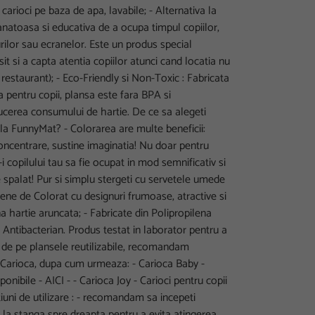
 carioci pe baza de apa, lavabile; - Alternativa la
natoasa si educativa de a ocupa timpul copiilor,
rilor sau ecranelor. Este un produs special
it si a capta atentia copiilor atunci cand locatia nu
restaurant); - Eco-Friendly si Non-Toxic : Fabricata
ra pentru copii, plansa este fara BPA si
ducerea consumului de hartie. De ce sa alegeti
 la FunnyMat? - Colorarea are multe beneficii:
concentrare, sustine imaginatia! Nu doar pentru
e-i copilului tau sa fie ocupat in mod semnificativ si
e spalat! Pur si simplu stergeti cu servetele umede
sene de Colorat cu designuri frumoase, atractive si
na hartie aruncata; - Fabricate din Polipropilena
Antibacterian. Produs testat in laborator pentru a
e de pe plansele reutilizabile, recomandam
la Carioca, dupa cum urmeaza: - Carioca Baby -
sponibile - AICI - - Carioca Joy - Carioci pentru copii
ctiuni de utilizare : - recomandam sa incepeti
 la stanga spre dreapta pentru a evita atingerea