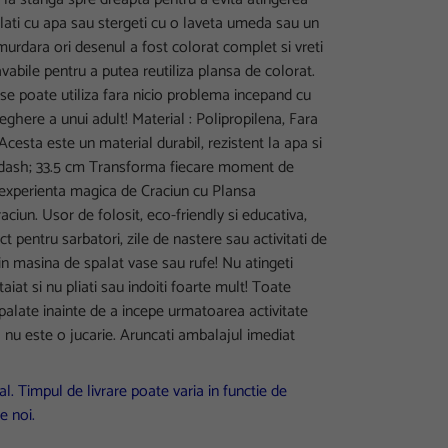
lati cu apa sau stergeti cu o laveta umeda sau un
urdara ori desenul a fost colorat complet si vreti
 lavabile pentru a putea reutiliza plansa de colorat.
se poate utiliza fara nicio problema incepand cu
eghere a unui adult! Material : Polipropilena, Fara
cesta este un material durabil, rezistent la apa si
mdash; 33.5 cm Transforma fiecare moment de
-o experienta magica de Craciun cu Plansa
aciun. Usor de folosit, eco-friendly si educativa,
 pentru sarbatori, zile de nastere sau activitati de
 in masina de spalat vase sau rufe! Nu atingeti
taiat si nu pliati sau indoiti foarte mult! Toate
spalate inainte de a incepe urmatoarea activitate
nu este o jucarie. Aruncati ambalajul imediat
l. Timpul de livrare poate varia in functie de
e noi.