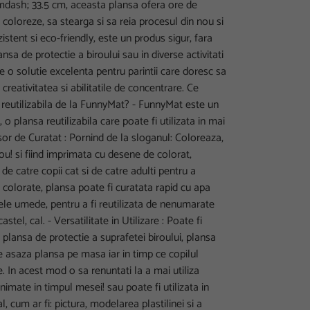
mdash; 33.5 cm, aceasta plansa ofera ore de
a coloreze, sa stearga si sa reia procesul din nou si
istent si eco-friendly, este un produs sigur, fara
ansa de protectie a biroului sau in diverse activitati
te o solutie excelenta pentru parintii care doresc sa
e creativitatea si abilitatile de concentrare. Ce
 reutilizabila de la FunnyMat? - FunnyMat este un
, o plansa reutilizabila care poate fi utilizata in mai
Usor de Curatat : Pornind de la sloganul: Coloreaza,
ou! si fiind imprimata cu desene de colorat,
de catre copii cat si de catre adulti pentru a
colorate, plansa poate fi curatata rapid cu apa
ele umede, pentru a fi reutilizata de nenumarate
castel, cal. - Versatilitate in Utilizare : Poate fi
 plansa de protectie a suprafetei biroului, plansa
se asaza plansa pe masa iar in timp ce copilul
 In acest mod o sa renuntati la a mai utiliza
imate in timpul mesei! sau poate fi utilizata in
, cum ar fi: pictura, modelarea plastilinei si a