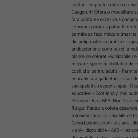
lutului. - Se poate colora cu orice
Gadgeturi : Ofera o modalitate sa
fara utilizarea excesiva a gadgetu
conceput pentru a putea fi refolos
permite sa faca miscare (masina, 
din polipropilena durabila si sigu
antibacteriana, contribuind la re
planse de colorat reutilizabile de
relaxare, sporeste abilitatea de 
copii, ci si pentru adulti; - Permit
educativ fara gadgeturi; - Usor d
sau spalati cu sapun si apa; - De
educative; - Ecofriendly, mai puti
Premium, Fara BPA, Non-Toxic si 
fi sigur! Pentru a colora desenel
folosirea cariocilor lavabile de 
Carioci pentru copii 1 si 2 ani+, di
3 ani+, disponibile - AICI - Instru
desenul din partea superioara, de