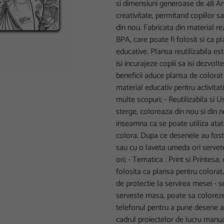
si dimensiuni generoase de 48 Ã
creativitate, permitand copiilor s
din nou. Fabricata din material rez
BPA, care poate fi folosit si ca pl
educative. Plansa reutilizabila es
isi incurajeze copiii sa isi dezvolt
beneficii aduce plansa de colorat
material educativ pentru activitati
multe scopuri; - Reutilizabila si 
sterge, coloreaza din nou si din n
inseamna ca se poate utiliza atat 
colora. Dupa ce desenele au fost 
sau cu o laveta umeda ori servet
ori; - Tematica : Print si Printesa, 
folosita ca plansa pentru colorat,
de protectie la servirea mesei - 
serveste masa, poate sa coloreze.
telefonul pentru a pune desene an
cadrul proiectelor de lucru manual