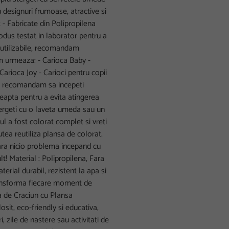
 designuri frumoase, atractive si
; - Fabricate din Polipropilena
dus testat in laborator pentru a
eutilizabile, recomandam
um urmeaza: - Carioca Baby -
- Carioca Joy - Carioci pentru copii
 : - recomandam sa incepeti
eapta pentru a evita atingerea
tergeti cu o laveta umeda sau un
 a fost colorat complet si vreti
putea reutiliza plansa de colorat.
fara nicio problema incepand cu
t! Material : Polipropilena, Fara
rial durabil, rezistent la apa si
ransforma fiecare moment de
ca de Craciun cu Plansa
sit, eco-friendly si educativa,
 zile de nastere sau activitati de