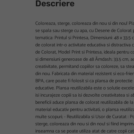
Descriere
Coloreaza, sterge, coloreaza din nou si din nou! Pl
se spala sau sterge cu apa, cu Desene de Colorat p
tematica: Printul si Printesa, Dimensiuni: 48 x 33.
de colorat intr-o activitate educativa si distractiva
de Colorat, Model Print si Printesa, ideala pentru co
si dimensiuni generoase de 48 Ãmdash; 33.5 cm, a
creativitate, permitand copiilor sa coloreze, sa stea
din nou. Fabricata din material rezistent si eco-frie
BPA, care poate fi folosit si ca plansa de protectie a
educative. Plansa reutilizabila este o solutie excel
isi incurajeze copiii sa isi dezvolte creativitatea si 
beneficii aduce plansa de colorat reutilizabila de
material educativ pentru activitati, o plansa reutiliz
multe scopuri; - Reutilizabila si Usor de Curatat : 
sterge, coloreaza din nou si din nou! si fiind impri
inseamna ca se poate utiliza atat de catre copii cat