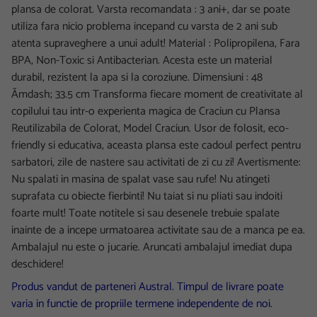
plansa de colorat. Varsta recomandata : 3 ani+, dar se poate
utiliza fara nicio problema incepand cu varsta de 2 ani sub
atenta supraveghere a unui adult! Material : Polipropilena, Fara
BPA, Non-Toxic si Antibacterian. Acesta este un material
durabil, rezistent la apa si la coroziune. Dimensiuni : 48
Ãmdash; 33.5 cm Transforma fiecare moment de creativitate al
copilului tau intr-o experienta magica de Craciun cu Plansa
Reutilizabila de Colorat, Model Craciun. Usor de folosit, eco-
friendly si educativa, aceasta plansa este cadoul perfect pentru
sarbatori, zile de nastere sau activitati de zi cu zi! Avertismente:
Nu spalati in masina de spalat vase sau rufe! Nu atingeti
suprafata cu obiecte fierbinti! Nu taiat si nu pliati sau indoiti
foarte mult! Toate notitele si sau desenele trebuie spalate
inainte de a incepe urmatoarea activitate sau de a manca pe ea.
Ambalajul nu este o jucarie. Aruncati ambalajul imediat dupa
deschidere!
Produs vandut de parteneri Austral. Timpul de livrare poate
varia in functie de propriile termene independente de noi.