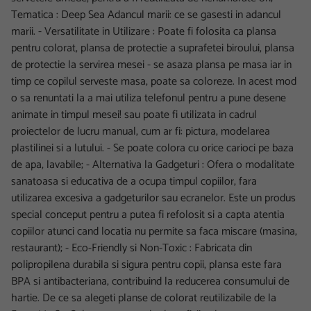
Tematica : Deep Sea Adancul marii: ce se gasesti in adancul
marii. - Versatilitate in Utilizare : Poate fi folosita ca plansa
pentru colorat, plansa de protectie a suprafetei biroului, plansa
de protectie la servirea mesei - se asaza plansa pe masa iar in
timp ce copilul serveste masa, poate sa coloreze. In acest mod
o sa renuntati la a mai utiliza telefonul pentru a pune desene
animate in timpul mesei! sau poate fi utilizata in cadrul
proiectelor de lucru manual, cum ar fi: pictura, modelarea
plastilinei si a lutului. - Se poate colora cu orice carioci pe baza
de apa, lavabile; - Alternativa la Gadgeturi : Ofera o modalitate
sanatoasa si educativa de a ocupa timpul copiilor, fara
utilizarea excesiva a gadgeturilor sau ecranelor. Este un produs
special conceput pentru a putea fi refolosit si a capta atentia
copiilor atunci cand locatia nu permite sa faca miscare (masina,
restaurant); - Eco-Friendly si Non-Toxic : Fabricata din
polipropilena durabila si sigura pentru copii, plansa este fara
BPA si antibacteriana, contribuind la reducerea consumului de
hartie. De ce sa alegeti planse de colorat reutilizabile de la