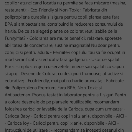
copiilor atunci cand locatia nu permite sa faca miscare (masina,
restaurant); - Eco-Friendly si Non-Toxic : Fabricata din
polipropilena durabila si sigura pentru copii, plansa este fara
BPA si antibacteriana, contribuind la reducerea consumului de
hartie. De ce sa alegeti planse de colorat reutilizabile de la
FunnyMat? - Colorarea are multe beneficii: relaxare, sporeste
abilitatea de concentrare, sustine imaginatia! Nu doar pentru
copii, ci si pentru adulti; - Permite-i copilului tau sa fie ocupat in
mod semnificativ si educativ fara gadgeturi; - Usor de spalat!
Pur si simplu stergeti cu servetele umede sau spalati cu sapun
si apa; - Desene de Colorat cu designuri frumoase, atractive si
educative; - Ecofriendly, mai putina hartie aruncata; - Fabricate
din Polipropilena Premium, Fara BPA, Non-Toxic si
Antibacterian. Produs testat in laborator pentru a fi sigur! Pentru
a colora desenele de pe plansele reutilizabile, recomandam
folosirea cariocilor lavabile de la Carioca, dupa cum urmeaza: -
Carioca Baby - Carioci pentru copii 1 si 2 ani+, disponibile - AICI -
- Carioca Joy - Carioci pentru copii 3 ani+, disponibile - AICI -
Instructiuni de utilizare : - recomandam sa incepeti desenul din