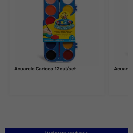
Acuarele Carioca 12cul/set
Acuarel