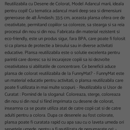
Reutilizabila cu Desene de Colorat, Model Adancul marii, ideala
pentru copii! Cu tematica adancul marii deep sea si dimensiuni
generoase de 48 Ãmdash; 33.5 cm, aceasta plansa ofera ore de
creativitate, permitand copiilor sa coloreze, sa stearga si sa reia
procesul din nou si din nou. Fabricata din material rezistent si
eco-friendly, este un produs sigur, fara BPA, care poate fi folosit
si ca plansa de protectie a biroului sau in diverse activitati
educative. Plansa reutilizabila este o solutie excelenta pentru
parintii care doresc sa isi incurajeze copiii sa isi dezvolte
creativitatea si abilitatile de concentrare. Ce beneficii aduce
plansa de colorat reutilizabila de la FunnyMat? - FunnyMat este
un material educativ pentru activitati, o plansa reutilizabila care
poate fi utilizata in mai multe scopuri; - Reutilizabila si Usor de
Curatat : Pornind de la sloganul: Coloreaza, sterge, coloreaza
din nou si din nou! si fiind imprimata cu desene de colorat,
inseamna ca se poate utiliza atat de catre copii cat si de catre
adulti pentru a colora. Dupa ce desenele au fost colorate,
plansa poate fi curatata rapid cu apa sau cu o laveta umeda ori
servetele umede, pentru a fi reutilizata de nenumarate ori; -