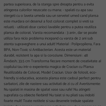
partea superioara, de la stanga spre dreapta pentru a evita
atingerea culorilor neuscate cu mana; - spalati cu apa sau
stergeti cu o laveta umeda sau un servetel umed cand plansa
este murdara ori desenul a fost colorat complet si vreti sa
reluati; - utilizati doar carioci lavabile pentru a putea reutiliza
plansa de colorat. Varsta recomandata : 3 ani+, dar se poate
utiliza fara nicio problema incepand cu varsta de 2 ani sub
atenta supraveghere a unui adult! Material : Polipropilena, Fara
BPA, Non-Toxic si Antibacterian. Acesta este un material
durabil, rezistent la apa si la coroziune. Dimensiuni : 48
Ãmdash; 33.5 cm Transforma fiecare moment de creativitate al
copilului tau intr-o experienta magica de Craciun cu Plansa
Reutilizabila de Colorat, Model Craciun. Usor de folosit, eco-
friendly si educativa, aceasta plansa este cadoul perfect pentru
sarbatori, zile de nastere sau activitati de zi cu zi! Avertismente:
Nu spalati in masina de spalat vase sau rufe! Nu atingeti
suprafata cu obiecte fierbinti! Nu taiat si nu pliati sau indoiti
foarte mult! Toate notitele si sau desenele trebuie spalate