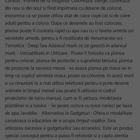
Curatat : Pornind de la sloganul: Coloreaza, sterge, coloreaza
din nou si din nou! si fiind imprimata cu desene de colorat,
inseamna ca se poate utiliza atat de catre copii cat si de catre
adulti pentru a colora. Dupa ce desenele au fost colorate,
plansa poate fi curatata rapid cu apa sau cu o laveta umeda ori
servetele umede, pentru a fi reutilizata de nenumarate ori; -
Tematica : Deep Sea Adancul marii: ce se gasesti in adancul
marii. - Versatilitate in Utilizare : Poate fi folosita ca plansa
pentru colorat, plansa de protectie a suprafetei biroului, plansa
de protectie la servirea mesei - se asaza plansa pe masa iar in
timp ce copilul serveste masa, poate sa coloreze. In acest mod
o sa renuntati la a mai utiliza telefonul pentru a pune desene
animate in timpul mesei! sau poate fi utilizata in cadrul
proiectelor de lucru manual, cum ar fi: pictura, modelarea
plastilinei si a lutului. - Se poate colora cu orice carioci pe baza
de apa, lavabile; - Alternativa la Gadgeturi : Ofera o modalitate
sanatoasa si educativa de a ocupa timpul copiilor, fara
utilizarea excesiva a gadgeturilor sau ecranelor. Este un produs
special conceput pentru a putea fi refolosit si a capta atentia