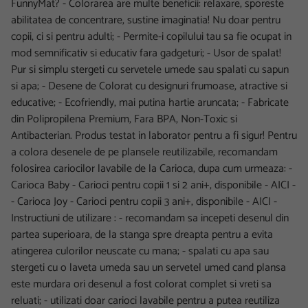
FunnyMat? - Colorarea are multe beneficii: relaxare, sporeste
abilitatea de concentrare, sustine imaginatia! Nu doar pentru
copii, ci si pentru adulti; - Permite-i copilului tau sa fie ocupat in
mod semnificativ si educativ fara gadgeturi; - Usor de spalat!
Pur si simplu stergeti cu servetele umede sau spalati cu sapun
si apa; - Desene de Colorat cu designuri frumoase, atractive si
educative; - Ecofriendly, mai putina hartie aruncata; - Fabricate
din Polipropilena Premium, Fara BPA, Non-Toxic si
Antibacterian. Produs testat in laborator pentru a fi sigur! Pentru
a colora desenele de pe plansele reutilizabile, recomandam
folosirea cariocilor lavabile de la Carioca, dupa cum urmeaza: -
Carioca Baby - Carioci pentru copii 1 si 2 ani+, disponibile - AICI -
- Carioca Joy - Carioci pentru copii 3 ani+, disponibile - AICI -
Instructiuni de utilizare : - recomandam sa incepeti desenul din
partea superioara, de la stanga spre dreapta pentru a evita
atingerea culorilor neuscate cu mana; - spalati cu apa sau
stergeti cu o laveta umeda sau un servetel umed cand plansa
este murdara ori desenul a fost colorat complet si vreti sa
reluati; - utilizati doar carioci lavabile pentru a putea reutiliza