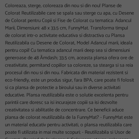
Coloreaza, sterge, coloreaza din nou si din nou! Planse de
Colorat Reutilizabile care se spala sau sterge cu apa, cu Desene
de Colorat pentru Copii si Fise de Colorat cu tematica: Adancul
Marii, Dimensiuni: 48 x 33.5 cm, FunnyMat. Transforma timpul
de colorat intr-o activitate educativa si distractiva cu Plansa
Reutilizabila cu Desene de Colorat, Model Adancul marii, ideala
pentru copii! Cu tematica adancul marii deep sea si dimensiuni
generoase de 48 Ãmdash; 33.5 cm, aceasta plansa ofera ore de
creativitate, permitand copiilor sa coloreze, sa stearga si sa reia
procesul din nou si din nou. Fabricata din material rezistent si
eco-friendly, este un produs sigur, fara BPA, care poate fi folosit
si ca plansa de protectie a biroului sau in diverse activitati
educative. Plansa reutilizabila este o solutie excelenta pentru
parintii care doresc sa isi incurajeze copiii sa isi dezvolte
creativitatea si abilitatile de concentrare. Ce beneficii aduce
plansa de colorat reutilizabila de la FunnyMat? - FunnyMat este
un material educativ pentru activitati, o plansa reutilizabila care
poate fi utilizata in mai multe scopuri; - Reutilizabila si Usor de