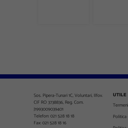
Sos. Pipera-Tunari 1C, Voluntari, Ilfov.
UTILE
CIF RO 3738836, Reg. Com.
Termeni 
J1993009039401
Telefon: 021 528 18 18
Politica
Fax: 021 528 18 16