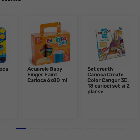
ioca
Acuarele Baby
Set creativ
Finger Paint
Carioca Create
Carioca 6x80 ml
Color Cangur 3D,
18 carioci set si 2
planse
Go to slide 1
Go to slide 2
Go to slide 3
Go to slide 4
Go to slide 5
Go to slide 6
Go to slide 7
Go to slid