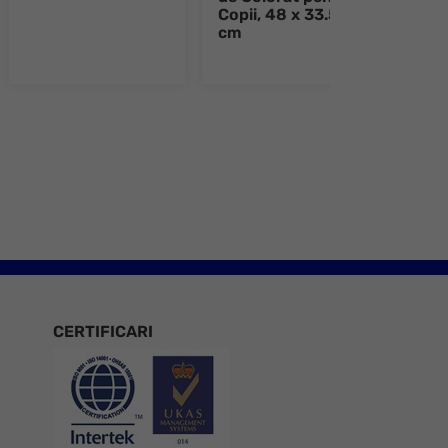
Copii, 48 x 33.5
de C
cm
Copi
cm
e 8
CERTIFICARI