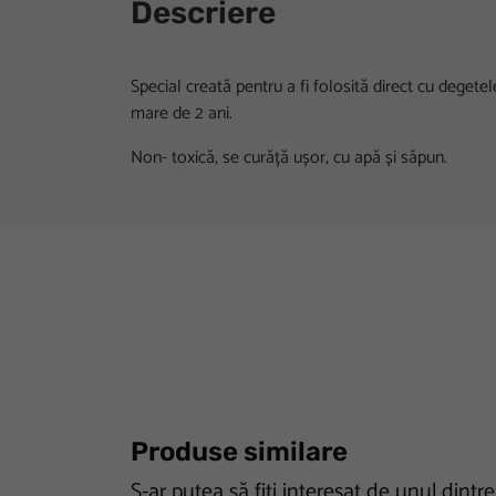
Descriere
Special creată pentru a fi folosită direct cu degetel
mare de 2 ani.
Non- toxică, se curăță ușor, cu apă și săpun.
Produse similare
S-ar putea să fiți interesat de unul dintr