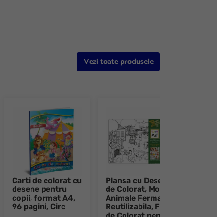
Vezi toate produsele
Carti de colorat cu
Plansa cu Desene
Plan
desene pentru
de Colorat, Model
de C
copii, format A4,
Animale Ferma,
Anim
96 pagini, Circ
Reutilizabila, Fise
Dome
de Colorat pentru
Reuti