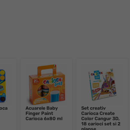
ioca
Acuarele Baby
Set creativ
Finger Paint
Carioca Create
Carioca 6x80 ml
Color Cangur 3D,
18 carioci set si 2
planse