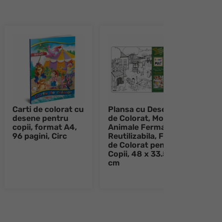
Carti de colorat cu
Plansa cu Desene
Plan
desene pentru
de Colorat, Model
de C
copii, format A4,
Animale Ferma,
Anim
96 pagini, Circ
Reutilizabila, Fise
Dome
de Colorat pentru
Reuti
Copii, 48 x 33.5
de C
cm
Copi
cm
e 8