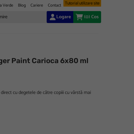
Tutorial utilizare site
a Verde
Blog
Cariere
Contact
Logare
(0)
Cos
ger Paint Carioca 6x80 ml
ă direct cu degetele de către copiii cu vârstă mai