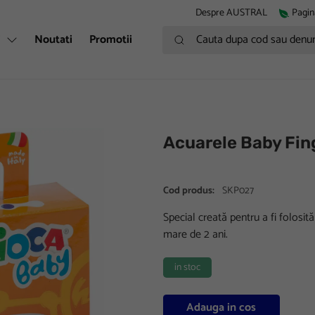
Despre AUSTRAL
Pagin
Cauta dupa cod sau denumire
i
Noutati
Promotii
Acuarele Baby Fin
Cod produs:
SKP027
Special creată pentru a fi folosit
mare de 2 ani.
in stoc
Adauga in cos