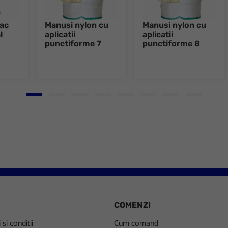
ac
Manusi nylon cu
Manusi nylon cu
l
aplicatii
aplicatii
punctiforme 7
punctiforme 8
Go to slide 1
Go to slide 2
Go to slide 3
Go to slide 4
Go to slide 5
Go to slide 6
Go to slide 7
Go to slid
COMENZI
si conditii
Cum comand