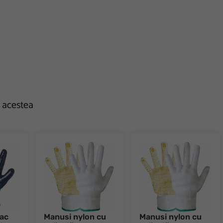
e acestea
ac
Manusi nylon cu
Manusi nylon cu