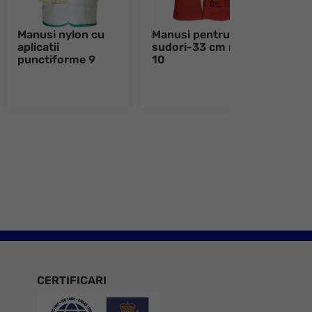
Manusi nylon cu
Manusi pentru
Manu
aplicatii
sudori-33 cm rosii
cu ap
punctiforme 9
10
punc
Alb
e 8
CERTIFICARI