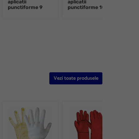
aplicatii
aplicatii
sudo
punctiforme 9
punctiforme 10
10
e 8
Vezi toate produsele