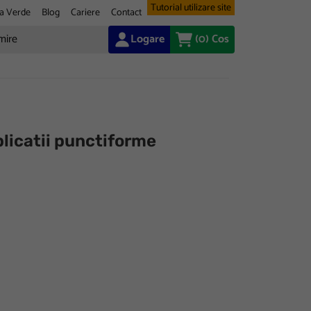
Tutorial utilizare site
a Verde
Blog
Cariere
Contact
Logare
(0)
Cos
licatii punctiforme