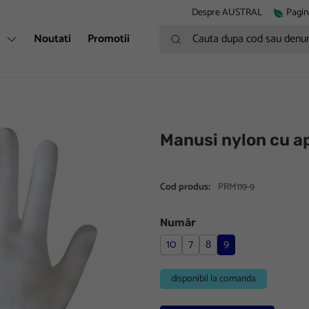
Despre AUSTRAL
Pagin
Cauta dupa cod sau denumire
i
Noutati
Promotii
Manusi nylon cu ap
Cod produs:
PRM119-9
Număr
10
7
8
9
disponibil la comanda