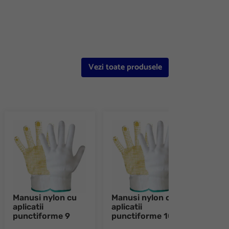
Vezi toate produsele
Manusi nylon cu
Manusi nylon cu
Manu
aplicatii
aplicatii
sudo
punctiforme 9
punctiforme 10
10