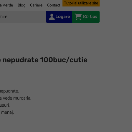
Tutorial utilizare site
a Verde
Blog
Cariere
Contact
Logare
(0)
Cos
re nepudrate 100buc/cutie
 nepudrate.
se vede murdaria.
usuri.
 menaj.