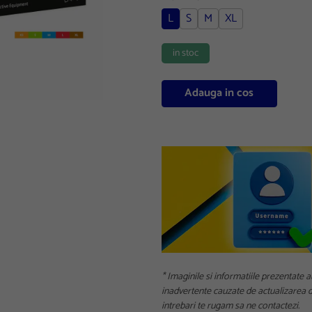
L
S
M
XL
in stoc
Adauga in cos
* Imaginile si informatiile prezentate a
inadvertente cauzate de actualizarea da
intrebari te rugam sa ne contactezi.