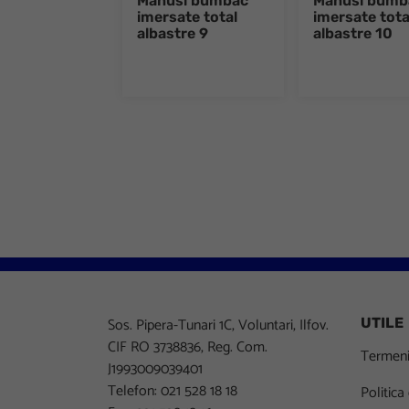
Manusi bumbac
Manusi bumb
imersate total
imersate tota
albastre 9
albastre 10
Sos. Pipera-Tunari 1C, Voluntari, Ilfov.
UTILE
CIF RO 3738836, Reg. Com.
Termeni 
J1993009039401
Telefon: 021 528 18 18
Politica