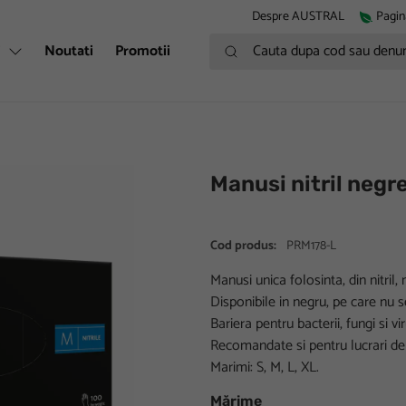
Despre AUSTRAL
Pagin
Cauta dupa cod sau denumire
i
Noutati
Promotii
Manusi nitril neg
Cod produs:
PRM178-L
Manusi unica folosinta, din nitril,
Disponibile in negru, pe care nu 
Bariera pentru bacterii, fungi si vir
Recomandate si pentru lucrari de
Marimi: S, M, L, XL.
Mărime