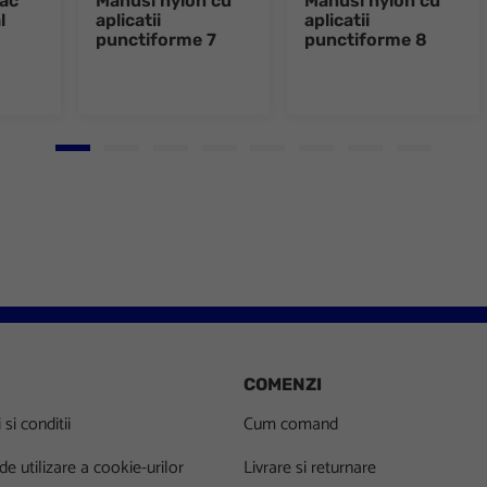
ac
Manusi nylon cu
Manusi nylon cu
l
aplicatii
aplicatii
punctiforme 7
punctiforme 8
Go to slide 1
Go to slide 2
Go to slide 3
Go to slide 4
Go to slide 5
Go to slide 6
Go to slide 7
Go to slid
COMENZI
si conditii
Cum comand
 de utilizare a cookie-urilor
Livrare si returnare