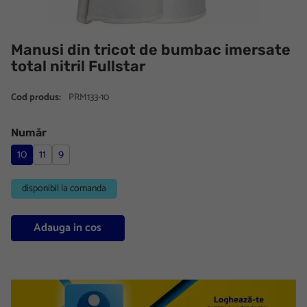
Manusi din tricot de bumbac imersate
total nitril Fullstar
Cod produs:
PRM133-10
Număr
10
11
9
disponibil la comanda
Adauga in cos