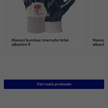
Manusi bumbac imersate total
Manusi 
albastre 9
albastre
Vezi toate produsele