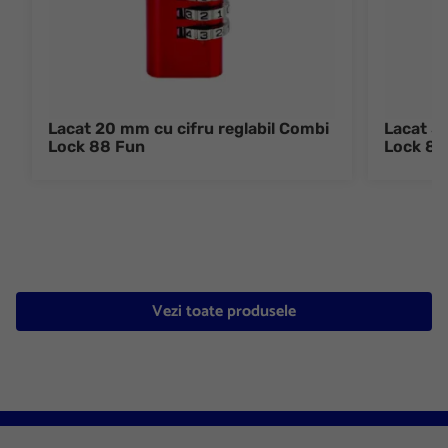
Lacat 20 mm cu cifru reglabil Combi
Lacat 3
Lock 88 Fun
Lock 88
Vezi toate produsele