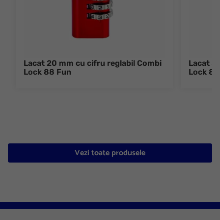
Lacat 20 mm cu cifru reglabil Combi
Lacat 3
Lock 88 Fun
Lock 88
Vezi toate produsele