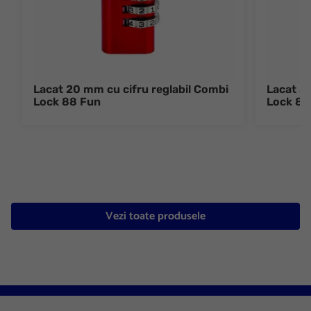
Lacat 20 mm cu cifru reglabil Combi
Lacat 3
Lock 88 Fun
Lock 88
Vezi toate produsele