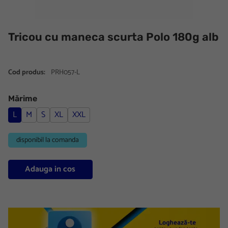
Tricou cu maneca scurta Polo 180g alb
Cod produs:
PRH057-L
Mărime
L
M
S
XL
XXL
disponibil la comanda
Adauga in cos