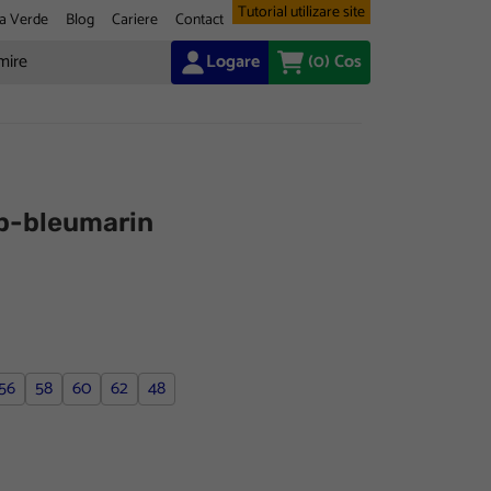
Tutorial utilizare site
a Verde
Blog
Cariere
Contact
Logare
(0)
Cos
p-bleumarin
56
58
60
62
48