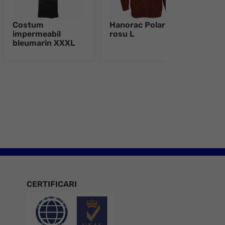
Costum
Hanorac Polar
Hano
impermeabil
rosu L
rosu
bleumarin XXXL
e 8
CERTIFICARI