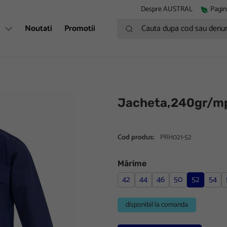
Despre AUSTRAL
Pagin
Cauta dupa cod sau denumire
i
Noutati
Promotii
Jacheta,240gr/m
Cod produs:
PRH021-52
Mărime
42
44
46
50
52
54
disponibil la comanda