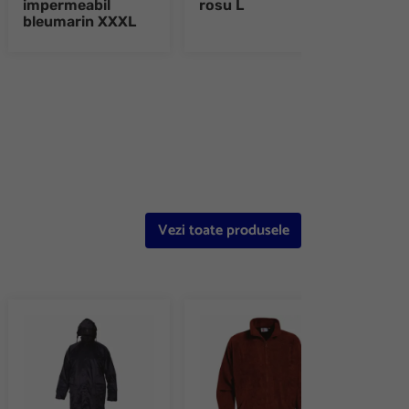
impermeabil
rosu L
rosu
bleumarin XXXL
e 8
Vezi toate produsele