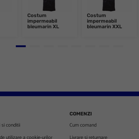
Costum
Costum
impermeabil
impermeabil
bleumarin XL
bleumarin XXL
Go to slide 1
Go to slide 2
Go to slide 3
Go to slide 4
Go to slide 5
Go to slide 6
Go to slide 7
Go to slid
COMENZI
si conditii
Cum comand
 de utilizare a cookie-urilor
Livrare si returnare