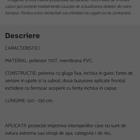
* Imaginile si informatiile prezentate au caracter informativ, iar in unele
cazuri pot contine inadvertente cauzate de actualizarea datelor de catre
furnizor. Pentru orice neclaritati sau intrebari te rugam sa ne contactezi.
Descriere
CARACTERISTICI
MATERIAL: poliester 170T, membrana PVC;
CONSTRUCTIE: pelerina cu gluga fixa, inchisa in guler, fante de
aerisire in spate si la subrat, doua buzunare aplicate frontal,
inchidere cu fermoar acoperit cu fenta inchisa in capse;
LUNGIME: 120 - 130 cm.
APLICATII: protectie impotriva intemperiilor care nu sunt de
natura extrema sau stropi de apa, categoria I de risc.