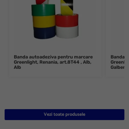
Banda autoadeziva pentru marcare
Banda a
Greenlight, Renania, art.8T44 , Alb,
Greenlig
Alb
Galben,
Vezi toate produsele