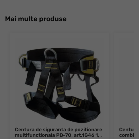
Mai multe produse
Centura de siguranta de pozitionare
Centura
multifunctionala PB-70, art.1G46 1, ,
combinat