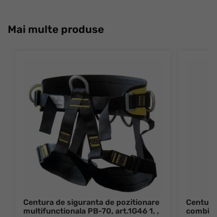
Mai multe produse
Centura de siguranta de pozitionare
Centura
multifunctionala PB-70, art.1G46 1, ,
combinat