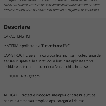
* Imaginile si informatiile prezentate au caracter informativ, iar in unele
cazuri pot contine inadvertente cauzate de actualizarea datelor de catre
furnizor. Pentru orice neclaritati sau intrebari te rugam sa ne contactezi.
Descriere
CARACTERISTICI
MATERIAL: poliester 170T, membrana PVC;
CONSTRUCTIE: pelerina cu gluga fixa, inchisa in guler, fante de
aerisire in spate si la subrat, doua buzunare aplicate frontal,
inchidere cu fermoar acoperit cu fenta inchisa in capse;
LUNGIME: 120 - 130 cm.
APLICATII: protectie impotriva intemperiilor care nu sunt de
natura extrema sau stropi de apa, categoria I de risc.