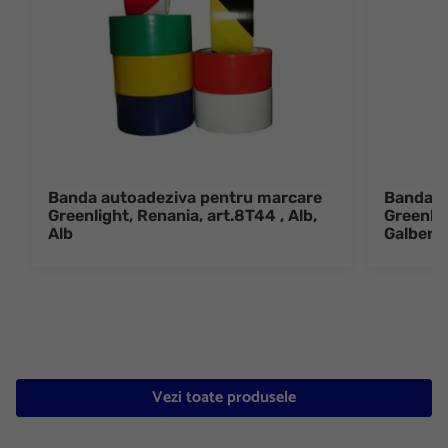
Banda autoadeziva pentru marcare
Banda a
Greenlight, Renania, art.8T44 , Alb,
Greenlig
Alb
Galben,
Vezi toate produsele