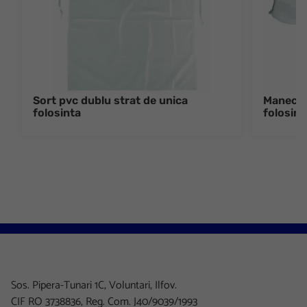
Sort pvc dublu strat de unica
Manecute
folosinta
folosint
Sos. Pipera-Tunari 1C, Voluntari, Ilfov.
CIF RO 3738836, Reg. Com. J40/9039/1993