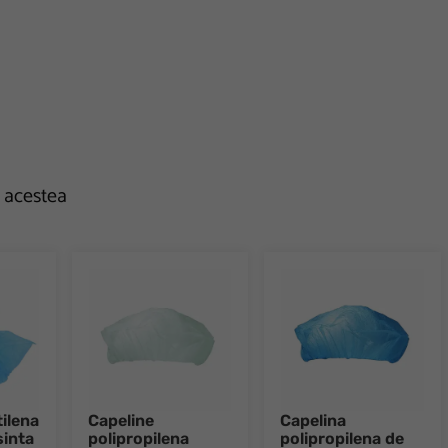
e acestea
tilena
Capeline
Capelina
sinta
polipropilena
polipropilena de