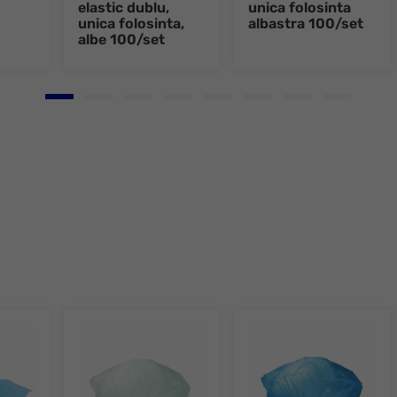
elastic dublu,
unica folosinta
unica folosinta,
albastra 100/set
albe 100/set
Go to slide 1
Go to slide 2
Go to slide 3
Go to slide 4
Go to slide 5
Go to slide 6
Go to slide 7
Go to slid