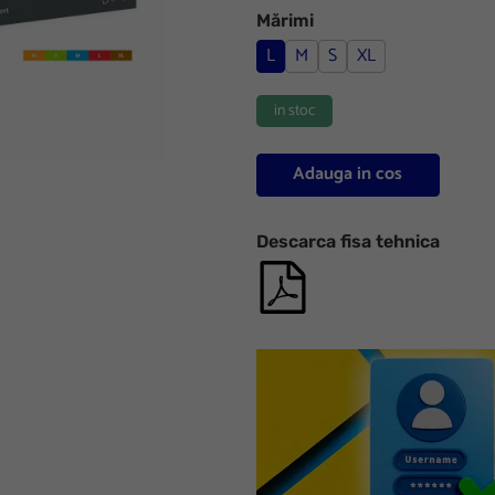
Mărimi
L
M
S
XL
in stoc
Adauga in cos
Descarca fisa tehnica