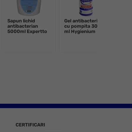
Sapun lichid
Gel antibacterian
Solu
antibacterian
cu pompita 300
dezi
5000ml Expertto
ml Hygienium
750
e 8
CERTIFICARI