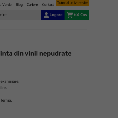
Tutorial utilizare site
a Verde
Blog
Cariere
Contact
Logare
(0)
Cos
inta din vinil nepudrate
u examinare.
ilor.
 ferma.