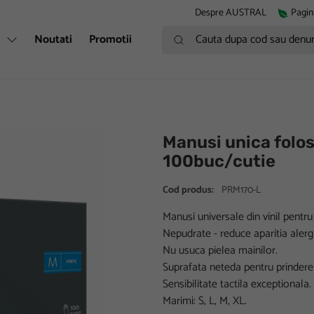
Despre AUSTRAL
Pagin
Cauta dupa cod sau denumire
i
Noutati
Promotii
Manusi unica folos
100buc/cutie
Cod produs:
PRM170-L
Manusi universale din vinil pentr
Nepudrate - reduce aparitia alergi
Nu usuca pielea mainilor.
Suprafata neteda pentru prindere
Sensibilitate tactila exceptionala.
Marimi: S, L, M, XL.