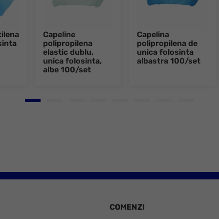
tilena
Capeline
Capelina
sinta
polipropilena
polipropilena de
elastic dublu,
unica folosinta
unica folosinta,
albastra 100/set
albe 100/set
Go to slide 1
Go to slide 2
Go to slide 3
Go to slide 4
Go to slide 5
Go to slide 6
Go to slide 7
Go to slid
COMENZI