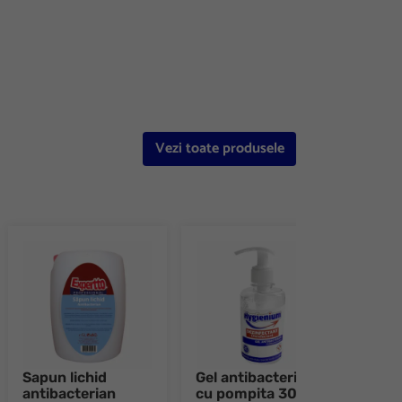
Vezi toate produsele
Sapun lichid
Gel antibacterian
Solu
antibacterian
cu pompita 300
dezi