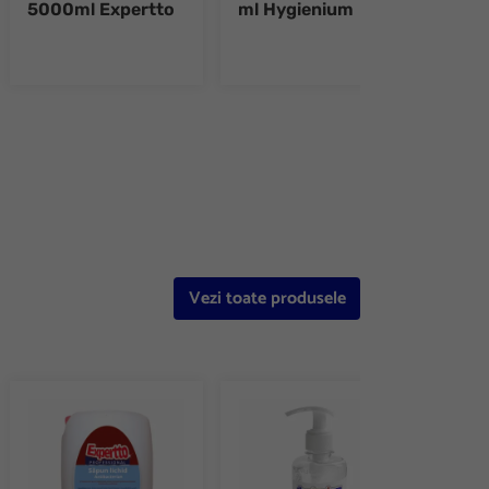
5000ml Expertto
ml Hygienium
750
e 8
Vezi toate produsele