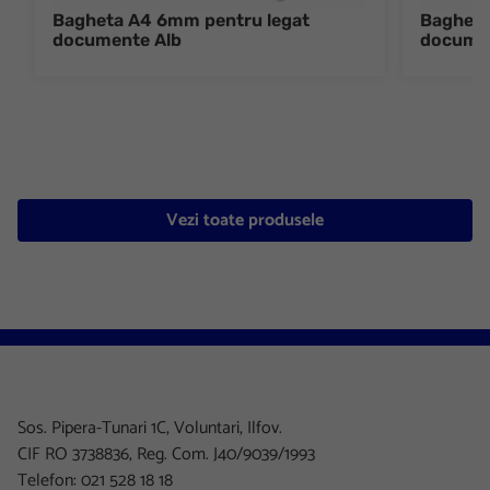
Bagheta A4 6mm pentru legat
Bagheta
documente Alb
documen
Vezi toate produsele
Sos. Pipera-Tunari 1C, Voluntari, Ilfov.
CIF RO 3738836, Reg. Com. J40/9039/1993
Telefon: 021 528 18 18