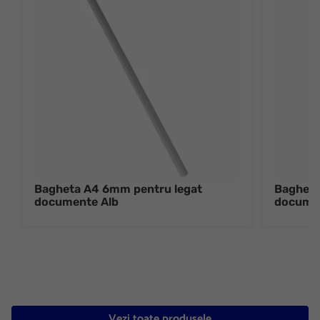
Bagheta A4 6mm pentru legat
Bagheta
documente Alb
documen
Vezi toate produsele