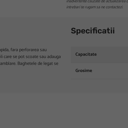
inadvertente cauzate de actualizarea da
intrebari te rugam sa ne contactezi.
Specificatii
apida, fara perforarea sau
Capacitate
oli care se pot scoate sau adauga
asamblare. Baghetele de legat se
Grosime