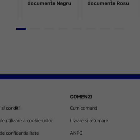
documente Negru
documente Rosu
Go to slide 1
Go to slide 2
Go to slide 3
Go to slide 4
Go to slide 5
Go to slide 6
Go to slide 7
Go to slid
COMENZI
si conditii
Cum comand
 de utilizare a cookie-urilor
Livrare si returnare
 de confidentialitate
ANPC