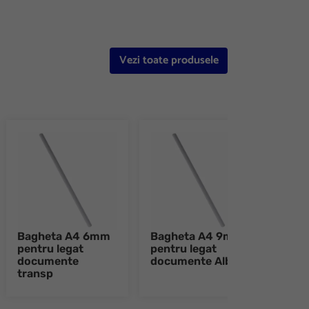
Vezi toate produsele
Bagheta A4 6mm
Bagheta A4 9mm
Bag
pentru legat
pentru legat
pent
documente
documente Alb
doc
transp
Alba