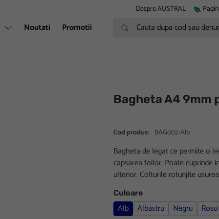
Despre AUSTRAL
Pagin
Cauta dupa cod sau denumire
i
Noutati
Promotii
Bagheta A4 9mm p
Cod produs:
BAG002-Alb
Bagheta de legat ce permite o leg
capsarea foilor. Poate cuprinde i
ulterior. Colturile rotunjite usu
Culoare
Alb
Albastru
Negru
Rosu