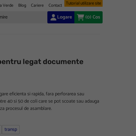
Tutorial utilizare site
a Verde
Blog
Cariere
Contact
Logare
(0)
Cos
entru legat documente
are eficienta si rapida, fara perforarea sau
ntre 40 si 50 de coli care se pot scoate sau adauga
reaza procesul de asamblare.
transp