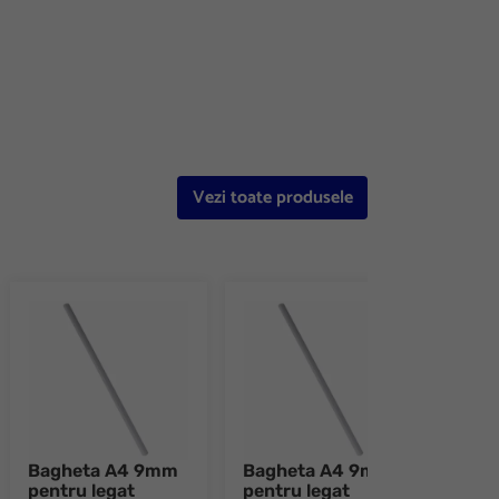
e 8
Vezi toate produsele
Bagheta A4 9mm
Bagheta A4 9mm
Bag
pentru legat
pentru legat
pent