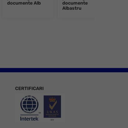
documente Alb
documente
doc
Albastru
e 8
CERTIFICARI