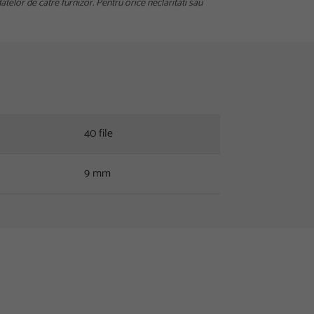
telor de catre furnizor. Pentru orice neclaritati sau
40 file
9 mm