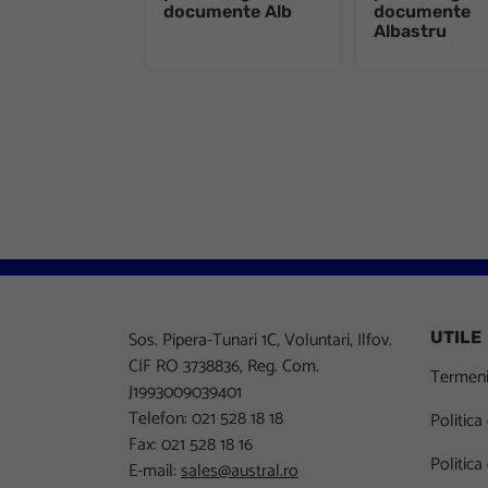
documente Alb
documente
Albastru
Sos. Pipera-Tunari 1C, Voluntari, Ilfov.
UTILE
CIF RO 3738836, Reg. Com.
Termeni 
J1993009039401
Telefon: 021 528 18 18
Politica
Fax: 021 528 18 16
Politica
E-mail:
sales@austral.ro