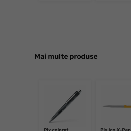
Mai multe produse
Pix colorat
Pix Ico X-Pen