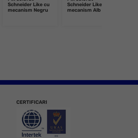
Schneider Like cu
Schneider Like cu
Schn
mecanism Negru
mecanism Alb
meca
e 8
CERTIFICARI