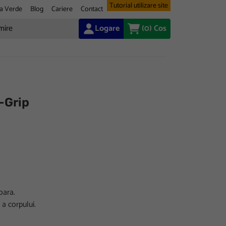
Tutorial utilizare site
a Verde
Blog
Cariere
Contact
Logare
(0)
Cos
-Grip
oara.
 a corpului.