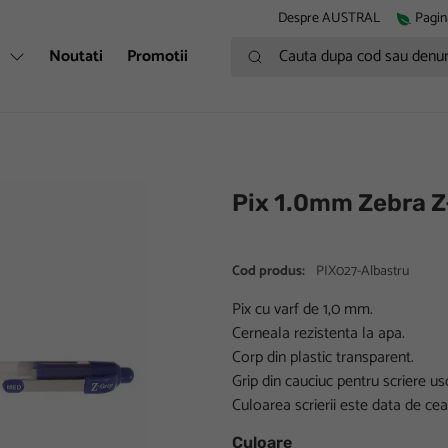
Despre AUSTRAL
Pagin
Cauta dupa cod sau denumire
i
Noutati
Promotii
Pix 1.0mm Zebra Z
Cod produs:
PIX027-Albastru
Pix cu varf de 1,0 mm.
Cerneala rezistenta la apa.
Corp din plastic transparent.
Grip din cauciuc pentru scriere us
Culoarea scrierii este data de cea
Culoare