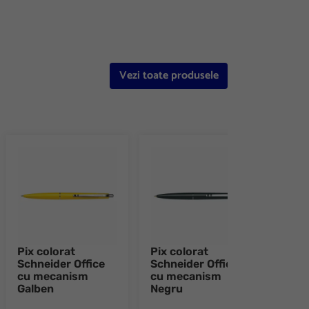
Vezi toate produsele
Pix colorat
Pix colorat
Pix 
Schneider Office
Schneider Office
Schn
cu mecanism
cu mecanism
cu 
Galben
Negru
Ros