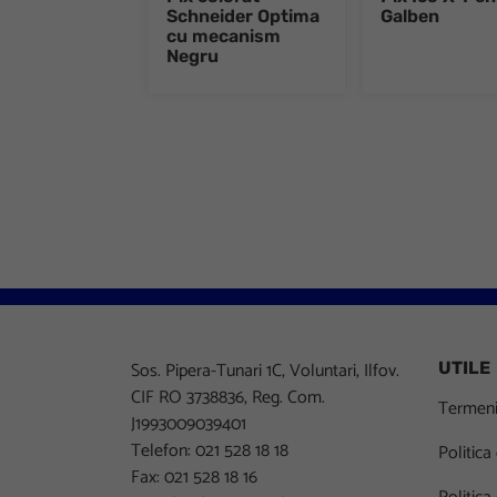
Schneider Optima
Galben
cu mecanism
Negru
Sos. Pipera-Tunari 1C, Voluntari, Ilfov.
UTILE
CIF RO 3738836, Reg. Com.
Termeni 
J1993009039401
Telefon: 021 528 18 18
Politica
Fax: 021 528 18 16