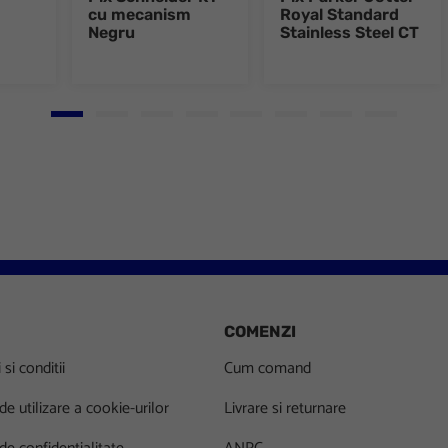
cu mecanism
Royal Standard
Negru
Stainless Steel CT
Go to slide 1
Go to slide 2
Go to slide 3
Go to slide 4
Go to slide 5
Go to slide 6
Go to slide 7
Go to slid
COMENZI
si conditii
Cum comand
 de utilizare a cookie-urilor
Livrare si returnare