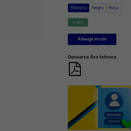
Albastru
Negru
Rosu
in stoc
Adauga in cos
Descarca fisa tehnica