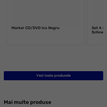
Marker CD/DVD Ico Negru
Set 4 x
Schneid
Vezi toate produsele
Mai multe produse