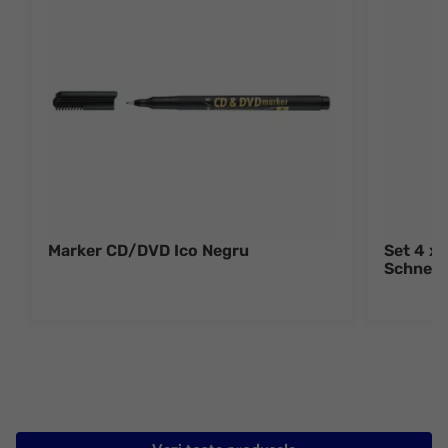
Marker CD/DVD Ico Negru
Set 4 x
Schneid