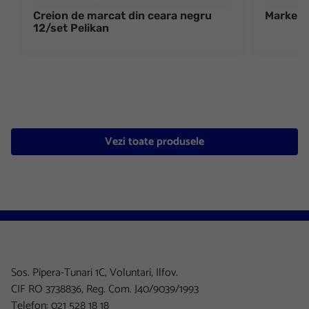
Creion de marcat din ceara negru
Marker t
12/set Pelikan
Vezi toate produsele
Sos. Pipera-Tunari 1C, Voluntari, Ilfov.
CIF RO 3738836, Reg. Com. J40/9039/1993
Telefon: 021 528 18 18