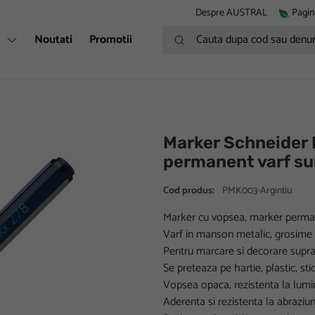
Despre AUSTRAL
Pagin
Cauta dupa cod sau denumire
i
Noutati
Promotii
Marker Schneider 
permanent varf su
Cod produs:
PMK003-Argintiu
Marker cu vopsea, marker perma
Varf in manson metalic, grosime 
Pentru marcare si decorare supra
Se preteaza pe hartie, plastic, sti
Vopsea opaca, rezistenta la lumi
Aderenta si rezistenta la abraziu