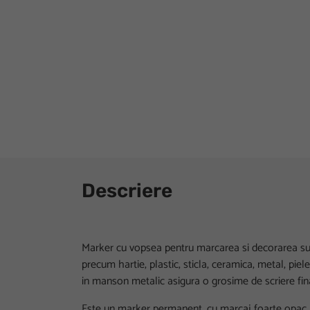
Descriere
Marker cu vopsea pentru marcarea si decorarea su
precum hartie, plastic, sticla, ceramica, metal, piele
in manson metalic asigura o grosime de scriere fin
Este un marker permanent, cu marcaj foarte opac, a