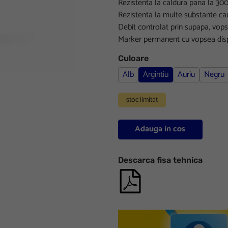
Rezistenta la caldura pana la 300
Rezistenta la multe substante cau
Debit controlat prin supapa, vops
Marker permanent cu vopsea dispon
Culoare
Alb
Argintiu
Auriu
Negru
stoc limitat
Adauga in cos
Descarca fisa tehnica