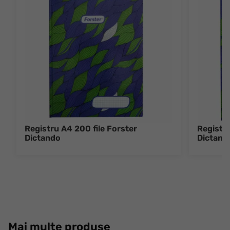
Registru A4 200 file Forster
Registru
Dictando
Dictand
Mai multe produse