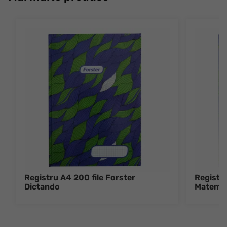
Registru A4 200 file Forster
Registru
Dictando
Matemat