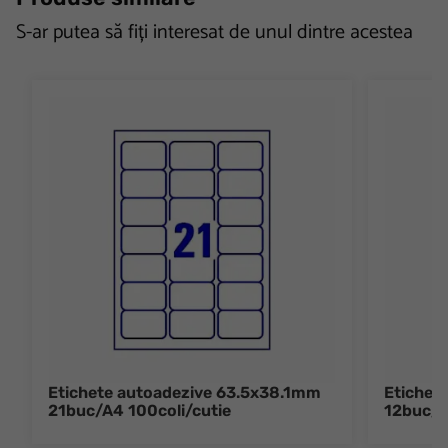
S-ar putea să fiți interesat de unul dintre acestea
Etichete autoadezive 63.5x38.1mm
Etichet
21buc/A4 100coli/cutie
12buc/A