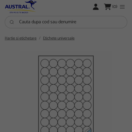
LOGARE
(0)
Cauta dupa cod sau denumire
Hartie si etichetare
Etichete universale