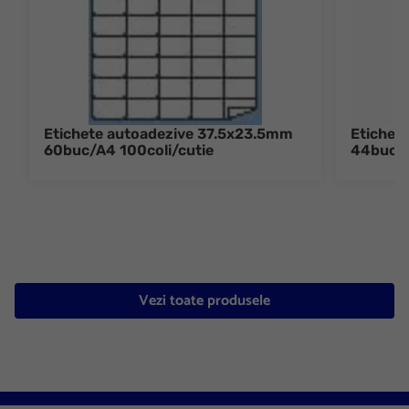
Etichete autoadezive 37.5x23.5mm
Etichet
60buc/A4 100coli/cutie
44buc/A
Vezi toate produsele