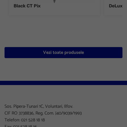
Black CT Pix
DeLuxe 
Vezi toate produsele
Sos. Pipera-Tunari 1C, Voluntari, Ilfov.
CIF RO 3738836, Reg. Com. J40/9039/1993
Telefon: 021 528 18 18
Fax: 021 528 18 16