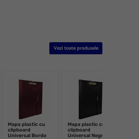
e 8
Vezi toate produsele
Mapa plastic cu
Mapa plastic cu
Serv
clipboard
clipboard
si 2
Universal Bordo
Universal Negru
comp