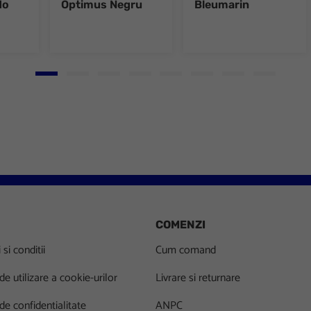
do
Optimus Negru
Bleumarin
Go to slide 1
Go to slide 2
Go to slide 3
Go to slide 4
Go to slide 5
Go to slide 6
Go to slide 7
Go to slid
COMENZI
si conditii
Cum comand
 de utilizare a cookie-urilor
Livrare si returnare
 de confidentialitate
ANPC