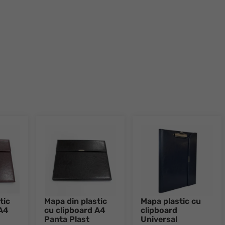
Go to slide 1
Go to slide 2
Go to slide 3
Go to slide 4
Go to slide 5
Go to slide 6
Go to slide 7
Go to slid
tic
Mapa din plastic
Mapa plastic cu
 A4
cu clipboard A4
clipboard
Panta Plast
Universal