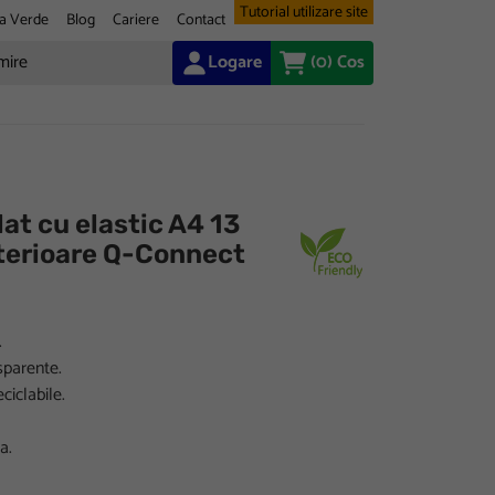
Tutorial utilizare site
a Verde
Blog
Cariere
Contact
Logare
(0)
Cos
lat cu elastic A4 13
terioare Q-Connect
.
sparente.
ciclabile.
a.