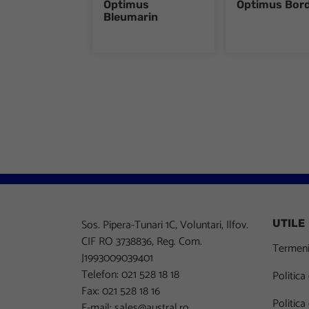
Optimus
Optimus Bor
Bleumarin
Sos. Pipera-Tunari 1C, Voluntari, Ilfov.
UTILE
CIF RO 3738836, Reg. Com.
Termeni 
J1993009039401
Telefon: 021 528 18 18
Politica
Fax: 021 528 18 16
Politica
E-mail:
sales@austral.ro