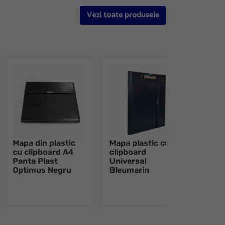
Vezi toate produsele
Mapa din plastic
Mapa plastic cu
Mapa
cu clipboard A4
clipboard
clip
Panta Plast
Universal
Univ
Optimus Negru
Bleumarin