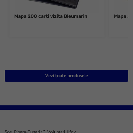
Mapa 200 carti vizita Bleumarin
Mapa 200
Vezi toate produsele
Sos. Pipera-Tunari 1C, Voluntari, Ilfov.