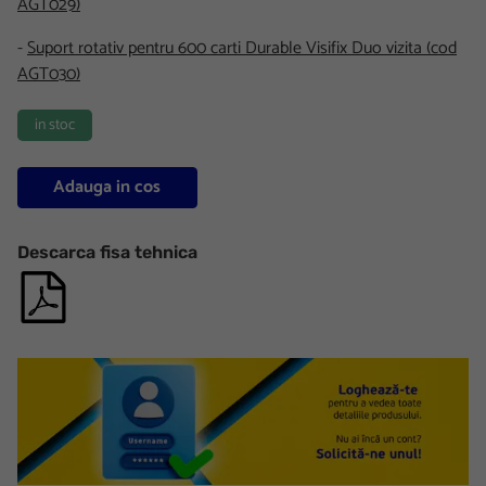
AGT029)
-
Suport rotativ pentru 600 carti Durable Visifix Duo vizita (cod
AGT030)
in stoc
Adauga in cos
Descarca fisa tehnica