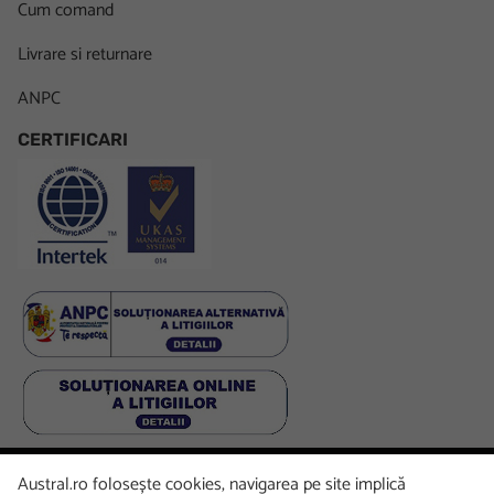
Cum comand
Livrare si returnare
ANPC
CERTIFICARI
Austral.ro folosește cookies, navigarea pe site implică
Facebook
LinkedIn
Instagram
Youtube