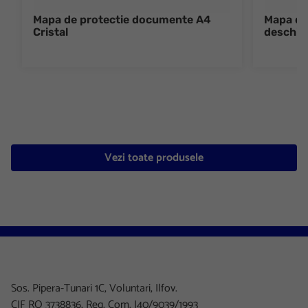
Mapa de protectie documente A4
Mapa de
Cristal
deschide
Vezi toate produsele
Sos. Pipera-Tunari 1C, Voluntari, Ilfov.
CIF RO 3738836, Reg. Com. J40/9039/1993