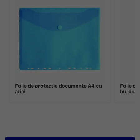
Folie de protectie documente A4 cu
Folie d
arici
burduf s