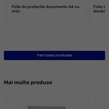
Folie de protectie documente A4 cu
Folie d
arici
burduf s
Vezi toate produsele
Mai multe produse