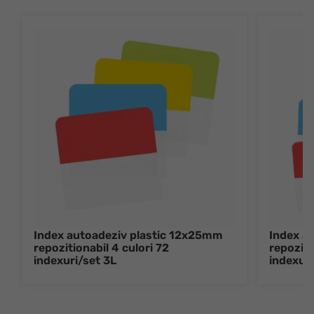
Index autoadeziv plastic 12x25mm
Index a
repozitionabil 4 culori 72
repoziti
indexuri/set 3L
indexuri