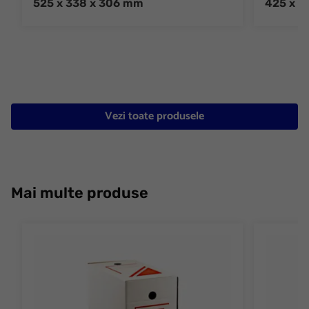
525 x 338 x 306 mm
425 x 3
Vezi toate produsele
Mai multe produse