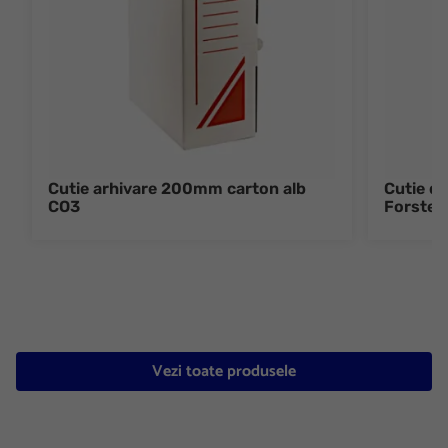
Cutie arhivare 200mm carton alb
Cutie d
CO3
Forster
Vezi toate produsele