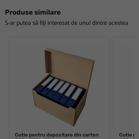
Produse similare
S-ar putea să fiți interesat de unul dintre acestea
Cutie pentru depozitare din carton
Cutie pe